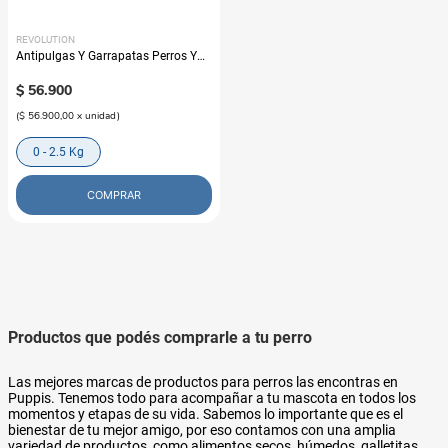
REVOLUTION
Antipulgas Y Garrapatas Perros Y
Gatos Cachorros
$
56
.
900
(
$ 56.900,00
x
unidad
)
0 - 2.5 Kg
COMPRAR
Productos que podés comprarle a tu perro
Las mejores marcas de productos para perros las encontras en
Puppis. Tenemos todo para acompañar a tu mascota en todos los
momentos y etapas de su vida. Sabemos lo importante que es el
bienestar de tu mejor amigo, por eso contamos con una amplia
variedad de productos, como alimentos secos, húmedos, galletitas