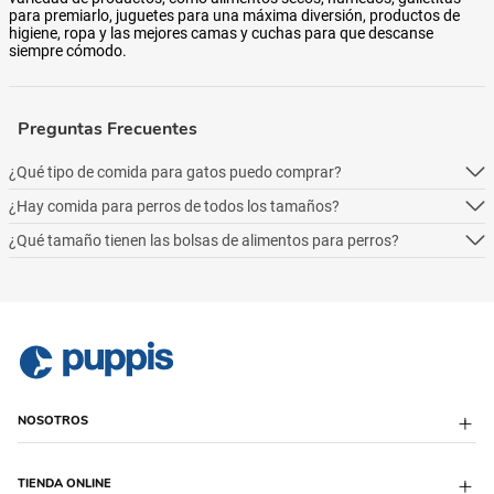
para premiarlo, juguetes para una máxima diversión, productos de
higiene, ropa y las mejores camas y cuchas para que descanse
siempre cómodo.
Preguntas Frecuentes
¿Qué tipo de comida para gatos puedo comprar?
¿Hay comida para perros de todos los tamaños?
Podés comprar online 5 tipos: alimento seco para perros, alimento
húmedo, alimento medicado, para necesidades especialesy alimentos
¿Qué tamaño tienen las bolsas de alimentos para perros?
Podés comprar online 5 tipos: alimento seco para perros, alimento
naturales.
húmedo, alimento medicado, para necesidades especialesy alimentos
Podés comprar online 5 tipos: alimento seco para perros, alimento
naturales.
húmedo, alimento medicado, para necesidades especialesy alimentos
naturales.
NOSOTROS
Sobre Puppis
TIENDA ONLINE
Quiénes Somos