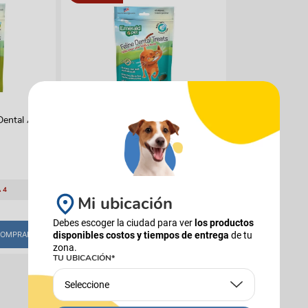
EMERALD PET
Dental Atún
Emerald Pet Cat Snack Dental
Pescado Oceánico
$
21
.
200
(
$ 249,41
x
g
)
 4
AGREGÁ 5 Y PAGÁ 4
Mi ubicación
85 Gr
Debes escoger la ciudad para ver
los productos
OMPRAR
disponibles costos y tiempos de entrega
COMPRAR
de tu
zona.
TU UBICACIÓN*
Seleccione