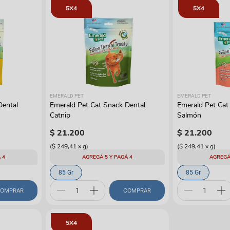
manchas
Lazos y so
5X4
5X4
Cuidados especiales
s
Otros
ios
EMERALD PET
EMERALD PET
Dental
Emerald Pet Cat Snack Dental
Emerald Pet Cat
Catnip
Salmón
$
21
.
200
$
21
.
200
(
$ 249,41
x
g
)
(
$ 249,41
x
g
)
 4
AGREGÁ 5 Y PAGÁ 4
AGREGÁ
85 Gr
85 Gr
OMPRAR
COMPRAR
5X4