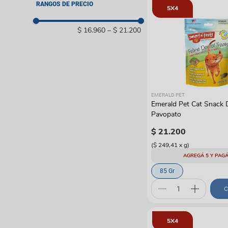
Emerald Pet
RANGOS DE PRECIO
Bolsos y guacales
Pelotas y cazadores
5X4
Coches y paseadore
Juguetes con catnip
$ 16.960
–
$ 21.200
Rascadores y gimnas
Otros
EMERALD PET
Emerald Pet Cat Snack 
Pavopato
$
21
.
200
(
$ 249,41
x
g
)
AGREGÁ 5 Y PAGÁ
85 Gr
C
5X4