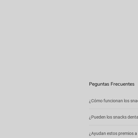
Peguntas Frecuentes
¿Cómo funcionan los snack
Estos snacks están diseña
¿Pueden los snacks dentale
diente mientras el gato m
Aunque son un excelente a
¿Ayudan estos premios a c