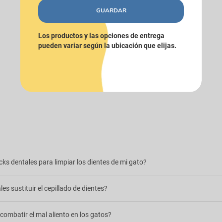
GUARDAR
Los productos y las opciones de entrega
pueden variar según la ubicación que elijas.
s dentales para limpiar los dientes de mi gato?
dos con una textura especial, generalmente más firme o porosa, que ejer
s sustituir el cepillado de dientes?
astica. Esto ayuda a desprender los restos de comida y a reducir la forma
liado para mantener la higiene oral, los snacks dentales funcionan mejo
ombatir el mal aliento en los gatos?