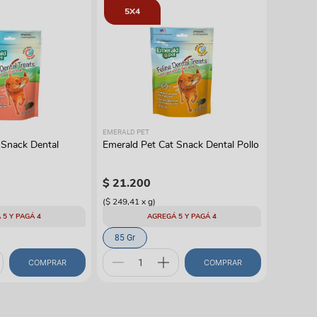
gas
5X4
EMERALD PET
 Snack Dental
Emerald Pet Cat Snack Dental Pollo
$
21
.
200
(
$ 249,41
x
g
)
 5 Y PAGÁ 4
AGREGÁ 5 Y PAGÁ 4
85 Gr
COMPRAR
COMPRAR