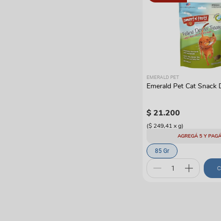
EMERALD PET
Emerald Pet Cat Snack 
$
21
.
200
(
$ 249,41
x
g
)
AGREGÁ 5 Y PAGÁ
85 Gr
C