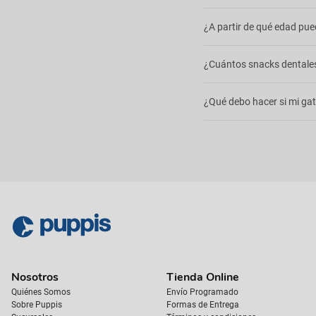
a zonas difíciles y son i
Sí, la mayoría de los snac
¿A partir de qué edad pu
acumulación de bacterias 
nuestra sección de
higien
Se recomienda comenzar u
¿Cuántos snacks dentales
ayuda a crear el hábito d
más suave.
La frecuencia depende de 
¿Qué debo hacer si mi gato
exceder la cantidad recom
Si notas enrojecimiento, 
masticación puede ser mol
Nosotros
Tienda Online
Quiénes Somos
Envío Programado
Sobre Puppis
Formas de Entrega