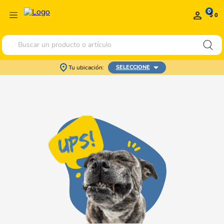
0
$ 0
Buscar un producto o artículo
Tu ubicación:
SELECCIONE