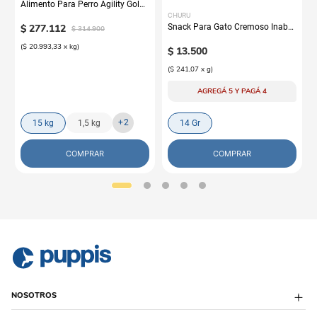
Alimento Para Perro Agility Gold
Grandes Adultos
CHURU
$
277
.
112
Snack Para Gato Cremoso Inaba
$
314
.
900
Churu Atún y Salmón
(
$ 20.993,33
x
kg
)
$
13
.
500
(
$ 241,07
x
g
)
AGREGÁ 5 Y PAGÁ 4
+
2
15 kg
1,5 kg
14 Gr
COMPRAR
COMPRAR
NOSOTROS