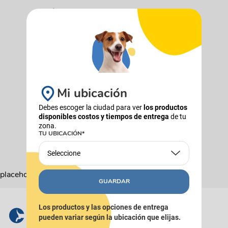
¿Qué debo hacer?
Comprueba los términos ingresados
Intenta utilizar una sola palabra
Utiliza términos genéricos en la
búsqueda
Intenta buscar sinónimos del término
deseado
Mi ubicación
Debes escoger la ciudad para ver
los productos
disponibles costos y tiempos de entrega
de tu
zona.
TU UBICACIÓN*
Seleccione
placeholder
GUARDAR
Los productos y las opciones de entrega
pueden variar según la ubicación que elijas.