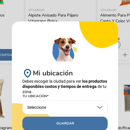
VITAGRANO
VITAGRANO
ios
Alpiste Anisado Para Pájaro
Alimento Para Pa
Vitagrano Bolsa
Canto Y Color V
$
7900
$
5900
(
$ 26,33
x
g
)
(
$ 19,67
x
g
)
300 Gr
300 Gr
OMPRAR
COMPRAR
Mi ubicación
Debes escoger la ciudad para ver
los productos
disponibles costos y tiempos de entrega
de tu
zona.
TU UBICACIÓN*
Seleccione
GUARDAR
VITAGRANO
VITAGRANO
itagrano
Alimento Para Loros Y Guacamayas
Arenilla Calcific