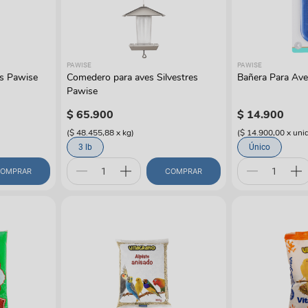
manchas
Lazos y so
Cuidados especiales
s
Otros
ios
PAWISE
PAWISE
es Pawise
Comedero para aves Silvestres
Bañera Para Av
Pawise
$
65
.
900
$
14
.
900
(
$ 48.455,88
x
kg
)
(
$ 14.900,00
x
uni
3 lb
Único
OMPRAR
COMPRAR