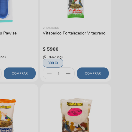
gas
VITAGRANO
es Pawise
Vitaperico Fortalecedor Vitagrano
$
5900
dad
)
(
$ 19,67
x
g
)
300 Gr
COMPRAR
COMPRAR