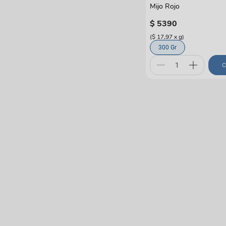
Mijo Rojo
$
5390
(
$ 17,97
x
g
)
300 Gr
C