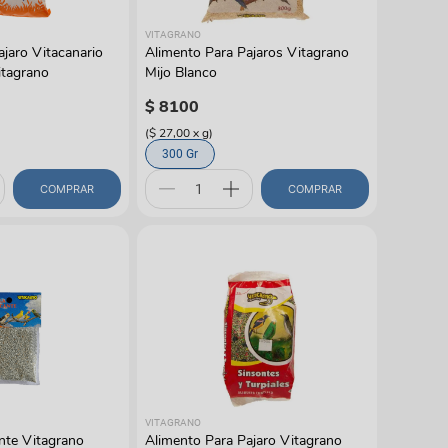
VITAGRANO
jaro Vitacanario
Alimento Para Pajaros Vitagrano
itagrano
Mijo Blanco
$
8100
(
$ 27,00
x
g
)
300 Gr
COMPRAR
COMPRAR
VITAGRANO
ante Vitagrano
Alimento Para Pajaro Vitagrano