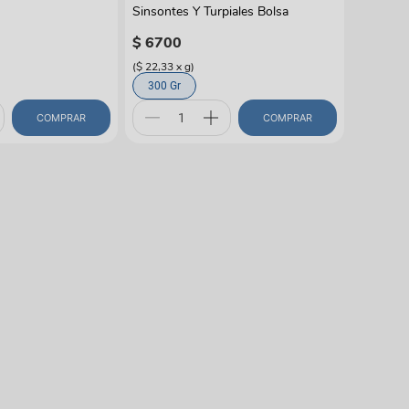
Sinsontes Y Turpiales Bolsa
$
6700
(
$ 22,33
x
g
)
300 Gr
COMPRAR
COMPRAR