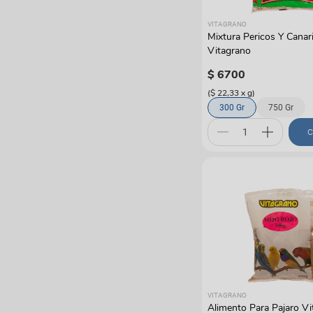
VITAGRANO
Mixtura Pericos Y Canar
Vitagrano
$
6700
(
$ 22,33
x
g
)
300 Gr
750 Gr
C
VITAGRANO
Alimento Para Pajaro V