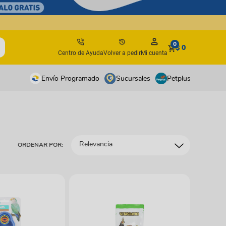
0
$ 0
Centro de Ayuda
Volver a pedir
Mi cuenta
Envío Programado
Sucursales
Petplus
tos
tos
antes
antes
Relevancia
ORDENAR POR:
os y suplementos
os y suplementos
irúrgicos
irúrgicos
s
isbees
s