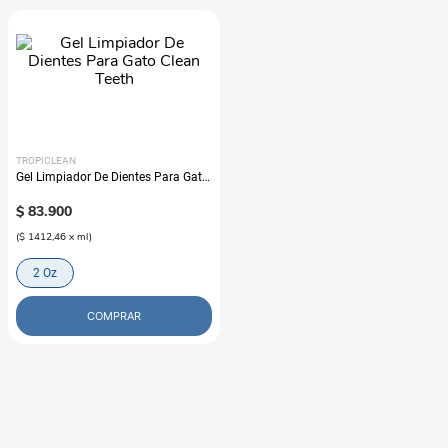
TROPICLEAN
Gel Limpiador De Dientes Para Gato
Clean Teeth
$
83
.
900
(
$ 1412,46
x
ml
)
2 Oz
COMPRAR