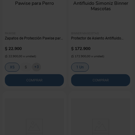
PAWISE
BINNER MASCOTAS
Zapatos de Protección Pawise para
Protector de Asiento Antifluido
Perro
Simoniz Binner Mascotas
$
22
.
900
$
172
.
900
(
$ 22.900,00
x
unidad
)
(
$ 172.900,00
x
unidad
)
+
3
XS
S
1 Un
COMPRAR
COMPRAR