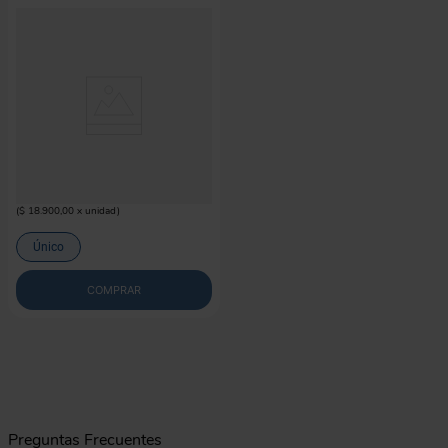
PUPPIS
Llavero Puppis Echo
$
18
.
900
(
$ 18.900,00
x
unidad
)
Único
COMPRAR
Preguntas Frecuentes