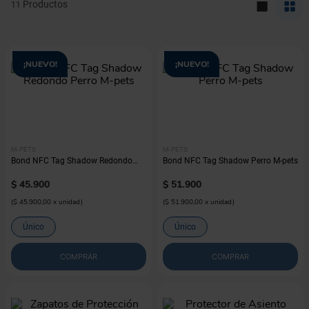
11
¡NUEVO!
¡NUEVO!
M-PETS
M-PETS
Bond NFC Tag Shadow Redondo
Bond NFC Tag Shadow Perro M-pets
Perro M-pets
$
45
.
900
$
51
.
900
(
$ 45.900,00
x
unidad
)
(
$ 51.900,00
x
unidad
)
Único
Único
COMPRAR
COMPRAR