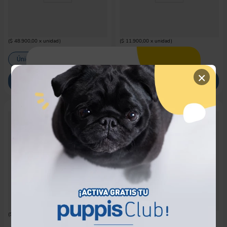
PUPPIS
PAWISE
Cinturón de Seguridad Nylon Unica
Tubo de Identificación Pawise para
Neg Puppis
Perro
$
48
.
900
$
11
.
900
(
$ 48.900,00
x
unidad
)
(
$ 11.900,00
x
unidad
)
Único
Único
×
COMPRAR
COMPRAR
Mi ubicación
Debes escoger la ciudad para ver
los productos
disponibles costos y tiempos de entrega
de tu
zona.
TU UBICACIÓN*
PAWISE
PAWISE
Cinturón de Seguridad Pawise para
Red de Seguridad Para Auto Pawise
Seleccione
Mascotas
Negra
$
38
.
900
$
46
.
900
(
$ 38.900,00
x
unidad
)
(
$ 46.900,00
x
unidad
)
GUARDAR