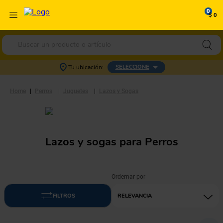
0
$ 0
Buscar un producto o artículo
Tu ubicación:
SELECCIONE
Perros
Juguetes
Lazos y Sogas
Lazos y sogas para Perros
RELEVANCIA