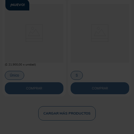
¡NUEVO!
AFP
KONG
Zootex Tortuga Perro AFP
Pelota Con Lazo Para Perro Kong
Caucho Classic
$
21
.
900
$
66
.
900
(
$ 21.900,00
x
unidad
)
Único
S
COMPRAR
COMPRAR