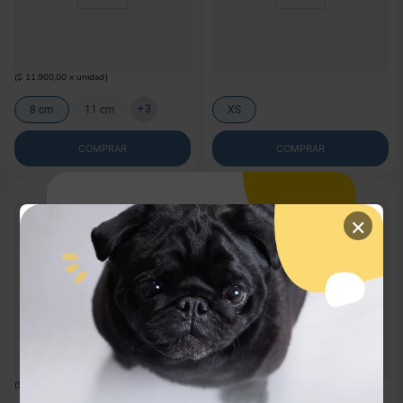
M-PETS
KONG
Juguete M-Pets Coto Ecobola Lazo
Hueso Con Lazo Para Perro Puppy
Rojo Para Perro
Kong Caucho (Colores Surtidos)
$
11
.
900
$
35
.
900
(
$ 11.900,00
x
unidad
)
+
3
8 cm
11 cm
XS
COMPRAR
COMPRAR
×
Mi ubicación
M-PETS
PAWISE
Juguete M-Pets Coto Ecoduo Lazo
Pelota Con Mango De Cuerda
Debes escoger la ciudad para ver
los productos
Rojo Para Perro
Pawise (Colores Surtidos)
$
21
.
900
$
25
.
900
disponibles costos y tiempos de entrega
de tu
zona.
(
$ 21.900,00
x
unidad
)
TU UBICACIÓN*