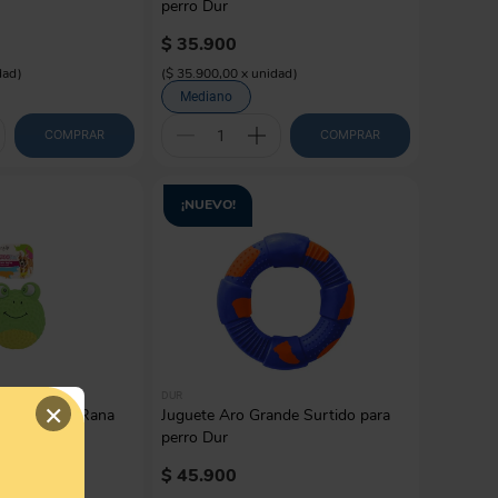
perro Dur
$
35
.
900
dad
)
(
$ 35.900,00
x
unidad
)
Mediano
COMPRAR
COMPRAR
¡NUEVO!
DUR
×
 AFP Zootex Rana
Juguete Aro Grande Surtido para
perro Dur
$
45
.
900