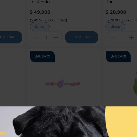
Treat Hider
Dur
$
49
.
900
$
28
.
900
(
$ 49.900,00
x
unidad
)
(
$ 28.900,00
x
uni
Único
Único
OMPRAR
COMPRAR
¡NUEVO!
¡NUEVO!
LUUKS UP
AFP
oble pelota
Juguete de cuerda con nudo rosado
Saltarina Perro
para perro Luuks Up
$
20
.
900
$
13
.
900