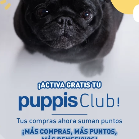
(
$ 20.900,00
x
unidad
)
(
$ 13.900,00
x
uni
40 × 11 × 11 cm
Único
OMPRAR
COMPRAR
¡NUEVO!
¡NUEVO!
Mi ubicación
Debes escoger la ciudad para ver
los productos
disponibles costos y tiempos de entrega
de tu
zona.
TU UBICACIÓN*
Seleccione
M-PETS
M-PETS
nudo verde
Juguete de cuerda tipo aro gris para
Juguete de cuerd
GUARDAR
perro M-pets
para perro M-pe
$
12
.
900
$
4900
Los productos y las opciones de entrega
(
$ 12.900,00
x
unidad
)
(
$ 4900,00
x
unida
pueden variar según la ubicación que elijas.
13 cm
18 cm
25 cm
6,5 cm
9,