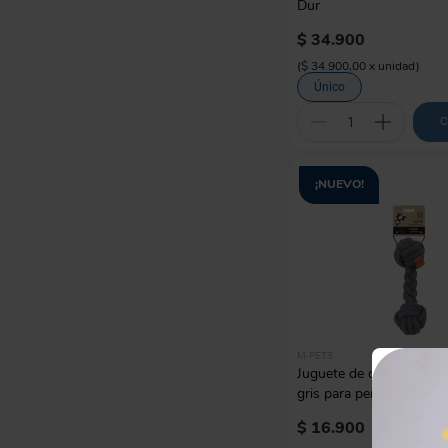
Dur
$
34
.
900
(
$ 34.900,00
x
unidad
)
Único
C
¡NUEVO!
M-PETS
Juguete de cuerda con d
gris para perro M-pets
$
16
.
900