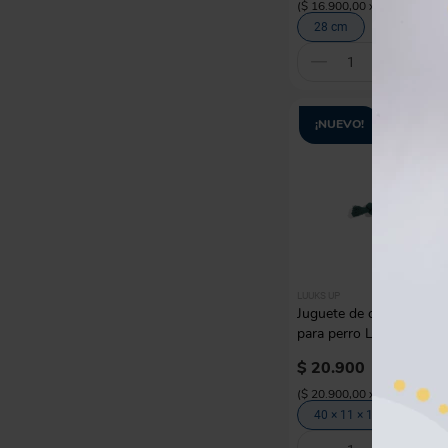
(
$ 16.900,00
x
unidad
)
28 cm
C
¡NUEVO!
LUUKS UP
Juguete de cuerda con 
para perro Luuks Up
$
20
.
900
(
$ 20.900,00
x
unidad
)
40 × 11 × 11 cm