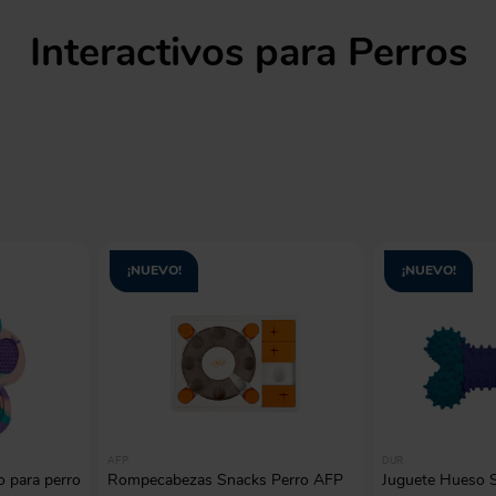
manchas
Lazos y so
Cuidados especiales
Interactivos para Perros
s
Otros
ios
¡NUEVO!
¡NUEVO!
AFP
DUR
o para perro
Rompecabezas Snacks Perro AFP
Juguete Hueso S