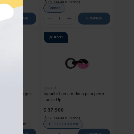
dad
)
(
$ 45.900,00
x
unidad
)
Grande
COMPRAR
COMPRAR
¡NUEVO!
LUUKS UP
a con pelota gris
Juguete tipo aro dona para perro
ts
Luuks Up
$
37
.
900
d
)
(
$ 37.900,00
x
unidad
)
5 cm
15 cm
13.5 × 27 × 3.5 cm