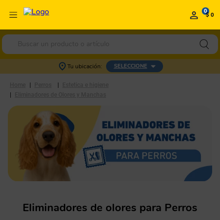
0
$ 0
Buscar un producto o artículo
Tu ubicación:
SELECCIONE
Perros
Estetica e higiene
Eliminadores de Olores y Manchas
Eliminadores de olores para Perros