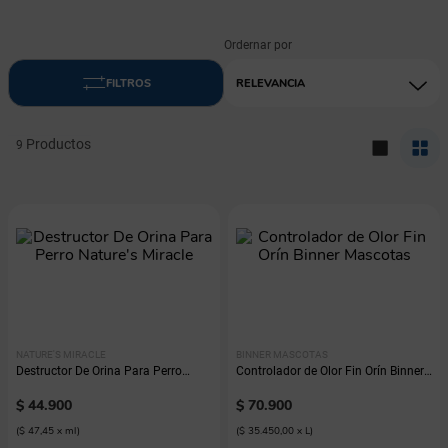
RELEVANCIA
9
NATURE'S MIRACLE
BINNER MASCOTAS
Destructor De Orina Para Perro
Controlador de Olor Fin Orín Binner
Nature's Miracle
Mascotas
$
44
.
900
$
70
.
900
(
$ 47,45
x
ml
)
(
$ 35.450,00
x
L
)