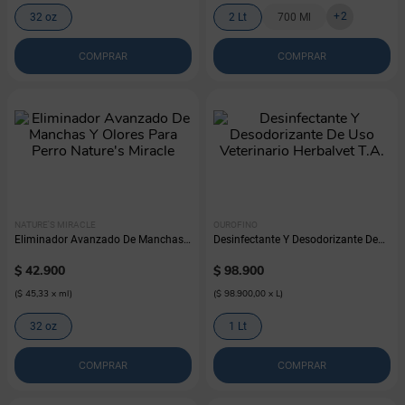
+
2
32 oz
2 Lt
700 Ml
COMPRAR
COMPRAR
NATURE'S MIRACLE
OUROFINO
Eliminador Avanzado De Manchas
Desinfectante Y Desodorizante De
Y Olores Para Perro Nature's Miracle
Uso Veterinario Herbalvet T.A.
$
42
.
900
$
98
.
900
(
$ 45,33
x
ml
)
(
$ 98.900,00
x
L
)
32 oz
1 Lt
COMPRAR
COMPRAR