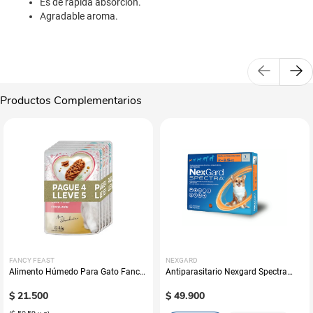
Es de rapida absorcion.
Agradable aroma.
Productos Complementarios
FANCY FEAST
NEXGARD
Alimento Húmedo Para Gato Fancy
Antiparasitario Nexgard Spectra
Feast Promo Pouch Pack Pague 4
Perros (Una Tableta)
Lleve 5
$
21
.
500
$
49
.
900