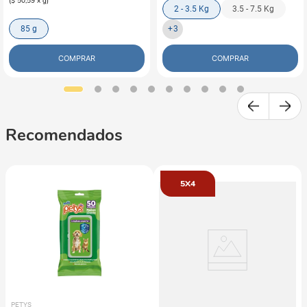
(
$ 50,59
x
g
)
2 - 3.5 Kg
3.5 - 7.5 Kg
85 g
+
3
COMPRAR
COMPRAR
Recomendados
5X4
PETYS