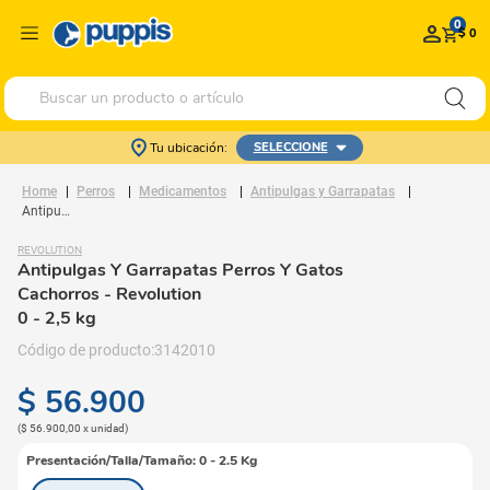
0
$ 0
Buscar un producto o artículo
Tu ubicación:
SELECCIONE
Perros
Medicamentos
Antipulgas y Garrapatas
Antipulgas Y Garrapatas Perros Y Gatos Cachorros
REVOLUTION
Antipulgas Y Garrapatas Perros Y Gatos
Cachorros
- Revolution
0 - 2,5 kg
3142010
$
56
.
900
(
$ 56.900,00
x
unidad
)
Presentación/Talla/Tamaño
:
0 - 2.5 Kg