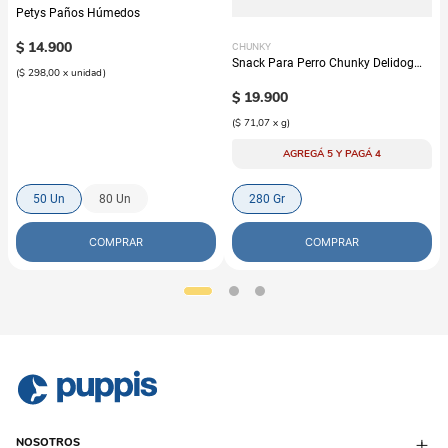
Petys Paños Húmedos
$
14
.
900
CHUNKY
Snack Para Perro Chunky Delidog
(
$ 298,00
x
unidad
)
Mix
$
19
.
900
(
$ 71,07
x
g
)
AGREGÁ 5 Y PAGÁ 4
50 Un
80 Un
280 Gr
COMPRAR
COMPRAR
NOSOTROS