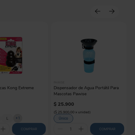
PAWISE
cas Kong Extreme
Dispensador de Agua Portátil Para
Mascotas Pawise
$
25
.
900
(
$ 25.900,00
x
unidad
)
+
1
L
Único
COMPRAR
COMPRAR