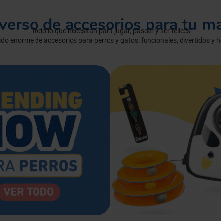
manchas
Lazos y so
Cuidados especiales
iverso de accesorios para tu m
s
Otros
Todo lo que necesitan para jugar, pasear y ser felices
ios
do enorme de accesorios para perros y gatos: funcionales, divertidos y 