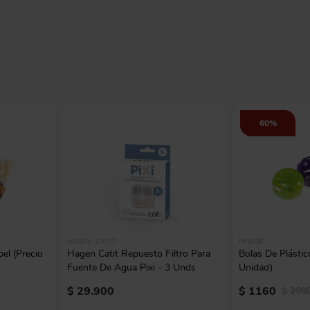
60%
HAGEN - CAT IT
PAWISE
el (Precio
Hagen Catit Repuesto Filtro Para
Bolas De Plástic
Fuente De Agua Pixi - 3 Unds
Unidad)
$
29
.
900
$
1160
$
290