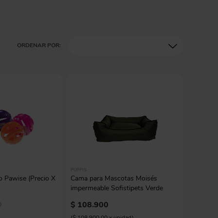
ORDENAR POR:
PUPPIS
o Pawise (Precio X
Cama para Mascotas Moisés
impermeable Sofistipets Verde
$
108
.
900
0
(
$ 108.900,00
x
unidad
)