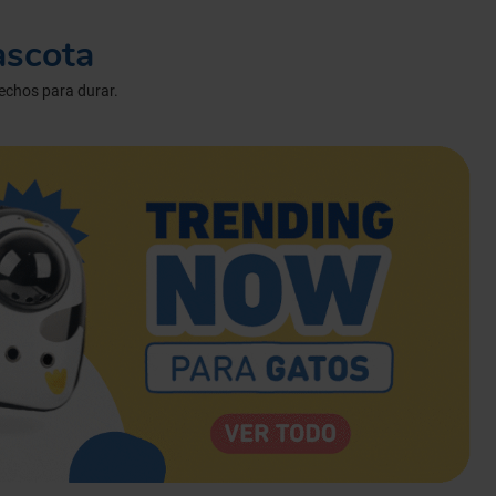
gas
ascota
hechos para durar.