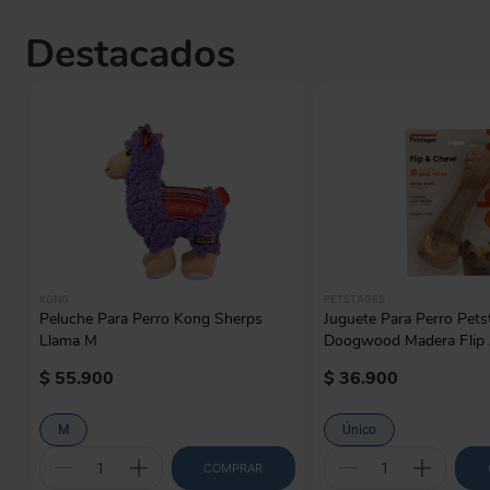
Destacados
KONG
PETSTAGES
Peluche Para Perro Kong Sherps
Juguete Para Perro Pets
Llama M
Doogwood Madera Flip
$
55
.
900
$
36
.
900
M
Único
COMPRAR