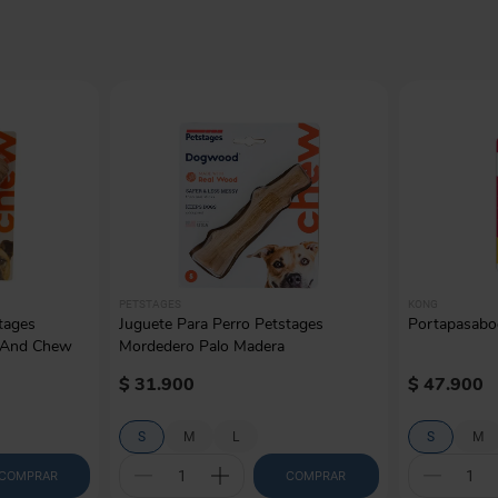
PETSTAGES
KONG
tages
Juguete Para Perro Petstages
Portapasabo
 And Chew
Mordedero Palo Madera
$
31
.
900
$
47
.
900
S
M
L
S
M
COMPRAR
COMPRAR