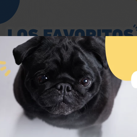
Mi ubicación
Debes escoger la ciudad para ver
los productos
disponibles costos y tiempos de entrega
de tu
zona.
TU UBICACIÓN*