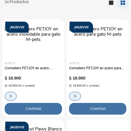
24
¡NUEVO!
¡NUEVO!
M-PETS
M-PETS
Comedero PETJOY en acero
Comedero PETJOY en acero para
inoxidable para gato M-pets
gato M-pets
$
18
.
900
$
18
.
900
(
$ 18.900,00
x
unidad
)
(
$ 18.900,00
x
unidad
)
S
S
COMPRAR
COMPRAR
¡NUEVO!