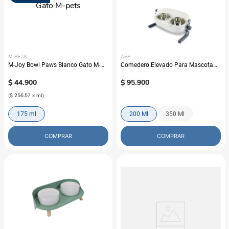
M-PETS
AFP
M-Joy Bowl Paws Blanco Gato M-
Comedero Elevado Para Mascota
pets
Afp Food Lifestyle
$
44
.
900
$
95
.
900
(
$ 256,57
x
ml
)
175 ml
200 Ml
350 Ml
COMPRAR
COMPRAR