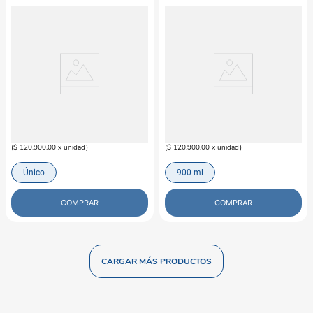
M-PETS
M-PETS
Tazón Elevado Doble Para Gato
Tazón Elevado Doble Para Gato
Blanco y Negro M-PETS
Urban Mix Color M-PETS
$
120
.
900
$
120
.
900
(
$ 120.900,00
x
unidad
)
(
$ 120.900,00
x
unidad
)
Único
900 ml
COMPRAR
COMPRAR