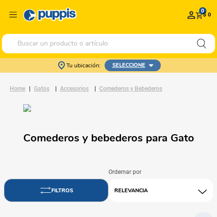
0
$ 0
Buscar un producto o artículo
Tu ubicación:
SELECCIONE
Gatos
Accesorios
Comederos y Bebederos
Comederos y bebederos para Gato
RELEVANCIA