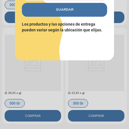
300 Gr
300 Gr
GUARDAR
COMPRAR
COMPRAR
Los productos y las opciones de entrega
pueden variar según la ubicación que elijas.
VITAGRANO
VITAGRANO
Alimento Para Loros Y Guacamayas
Alimento Para Pajaro Vitagrano
En Bolsa
Sinsontes Y Turpiales Bolsa
$
14
.
600
$
6700
(
$ 29,20
x
g
)
(
$ 22,33
x
g
)
500 Gr
300 Gr
COMPRAR
COMPRAR