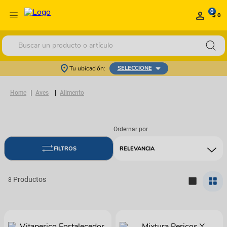
0
$ 0
Buscar un producto o artículo
Tu ubicación:
SELECCIONE
Aves
Alimento
RELEVANCIA
8