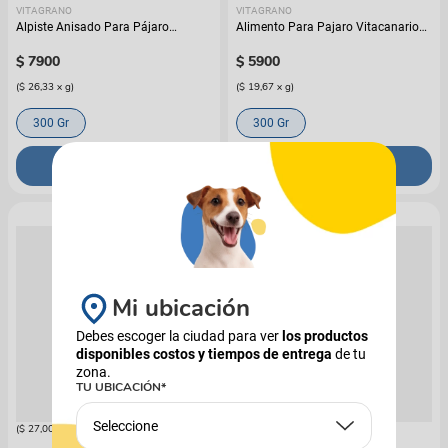
VITAGRANO
VITAGRANO
Alpiste Anisado Para Pájaro
Alimento Para Pajaro Vitacanario
Vitagrano Bolsa
Canto Y Color Vitagrano
$
7900
$
5900
(
$ 26,33
x
g
)
(
$ 19,67
x
g
)
300 Gr
300 Gr
COMPRAR
COMPRAR
Mi ubicación
Debes escoger la ciudad para ver
los productos
disponibles costos y tiempos de entrega
de tu
VITAGRANO
VITAGRANO
Alimento Para Pajaros Vitagrano
Alimento Para Pajaro Vitagrano
zona.
Mijo Blanco
Mijo Rojo
TU UBICACIÓN*
$
8100
$
5390
Seleccione
(
$ 27,00
x
g
)
(
$ 17,97
x
g
)