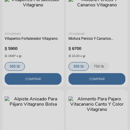
VITAGRANO
VITAGRANO
Vitaperico Fortalecedor Vitagrano
Mixtura Pericos Y Canarios
Vitagrano
$
5900
$
6700
(
$ 19,67
x
g
)
(
$ 22,33
x
g
)
300 Gr
300 Gr
750 Gr
COMPRAR
COMPRAR