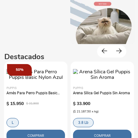
Destacados
50%
PUPPIS
PUPPIS
Arnés Para Perro Puppis Basic
Arena Sílica Gel Puppis Sin Aroma
Nylon Azul
$
15
.
950
$
33
.
900
$
31
.
900
(
$ 21.187,50
x
kg
)
L
3.8 Lb
COMPRAR
COMPRAR