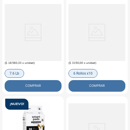
PUPPIS
PUPPIS
Arena Sílica Gel Puppis Family Pack
Bolsas Recolectoras Poop Bag
Puppis Eco
$
66
.
900
$
18
.
900
(
$ 18.583,33
x
unidad
)
(
$ 3150,00
x
unidad
)
7.6 Lb
6 Rollos x10
COMPRAR
COMPRAR
¡NUEVO!