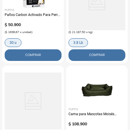
PUPPIS
PUPPIS
Paños Carbon Activado Para Perro
Arena Sílica Gel Puppis Aroma
Puppis
Lavanda
$
50
.
900
$
33
.
900
(
$ 1696,67
x
unidad
)
(
$ 21.187,50
x
kg
)
30 u
3.8 Lb
COMPRAR
COMPRAR
PUPPIS
PUPPIS
Bolsas Recolectoras Poop Bag
Cama para Mascotas Moisés
Puppis
impermeable Sofistipets Verde
$
8900
$
108
.
900