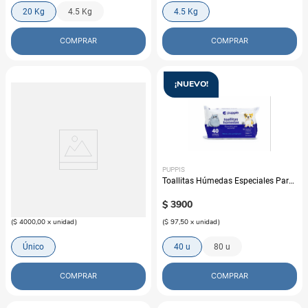
20 Kg
4.5 Kg
4.5 Kg
COMPRAR
COMPRAR
¡NUEVO!
PUPPIS
PUPPIS
Bolsa reutilizable Puppis kambrel
Toallitas Húmedas Especiales Para
Mascotas Puppis
$
4000
$
3900
(
$ 4000,00
x
unidad
)
(
$ 97,50
x
unidad
)
Único
40 u
80 u
COMPRAR
COMPRAR