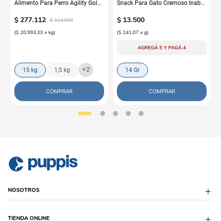
Alimento Para Perro Agility Gold
Snack Para Gato Cremoso Inaba
Grandes Adultos
Churu Atún y Salmón
$
277
.
112
$
13
.
500
$
314
.
900
(
$ 20.993,33
x
kg
)
(
$ 241,07
x
g
)
AGREGÁ 5 Y PAGÁ 4
+
2
15 kg
1,5 kg
14 Gr
COMPRAR
COMPRAR
NOSOTROS
Sobre Puppis
TIENDA ONLINE