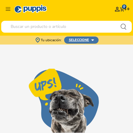
0
$ 0
Buscar un producto o artículo
Tu ubicación:
SELECCIONE