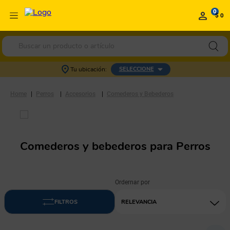
0
$ 0
Buscar un producto o artículo
Tu ubicación:
SELECCIONE
Perros
Accesorios
Comederos y Bebederos
Comederos y bebederos para Perros
RELEVANCIA