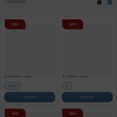
75
50%
50%
M-PETS
FERPLAST
Dispensador de Comida Para Perro
Comedero Para Mascota Portátil
Lena M-PETS
Ferplast (Color Surtido)
$
32
.
950
$
26
.
450
$
65
.
900
$
52
.
900
(
$ 65.900,00
x
unidad
)
(
$ 52.900,00
x
unidad
)
Único
L
COMPRAR
COMPRAR
50%
50%