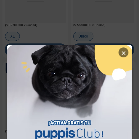
FERPLAST
AFP
Botella De Agua Para Mascotas
Plato Donut Interactivo Perro AFP
Ferplast
Treat Hider
$
16
.
450
$
56
.
900
$
32
.
900
(
$ 32.900,00
x
unidad
)
(
$ 56.900,00
x
unidad
)
XL
Único
×
COMPRAR
COMPRAR
¡NUEVO!
¡NUEVO!
M-PETS
M-PETS
Dispensador Automático Wifi para
Botella portátil 3 en 1 para perro M-
mascotas M-pets Smarto M1300
pets
$
259
.
900
$
66
.
900
(
$ 43.316,67
x
L
)
(
$ 111,50
x
ml
)