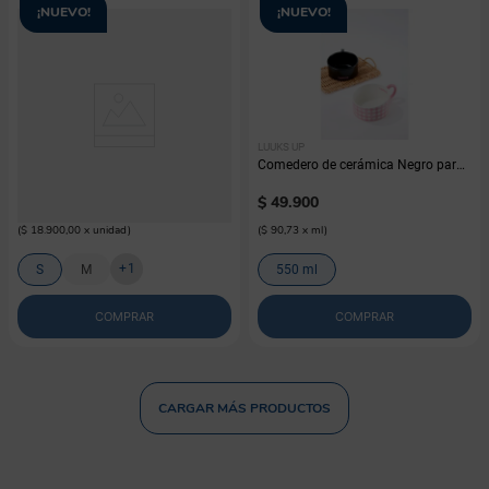
¡NUEVO!
¡NUEVO!
M-PETS
LUUKS UP
Comedero PETJOY en acero para
Comedero de cerámica Negro para
perro M-pets
mascotas Luuks Up
$
18
.
900
$
49
.
900
(
$ 18.900,00
x
unidad
)
(
$ 90,73
x
ml
)
+
1
S
M
550 ml
COMPRAR
COMPRAR