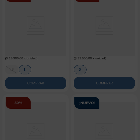
PAWISE
FERPLAST
Práctico Bebedero Para Mascotas
Comedero Para Mascotas Ferplast
Pawise
Jolie Black Bowl
$
9950
$
16
.
950
$
19
.
900
$
33
.
900
(
$ 19.900,00
x
unidad
)
(
$ 33.900,00
x
unidad
)
M
L
S
COMPRAR
COMPRAR
50%
¡NUEVO!