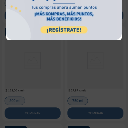
6 L
600 ml
COMPRAR
COMPRAR
¡NUEVO!
¡NUEVO!
M-PETS
PAWISE
Comedero lento Celeste para
Bebedero antiderrame para perro
mascotas M-pets
Pawise
$
36
.
900
$
20
.
900
(
$ 123,00
x
ml
)
(
$ 27,87
x
ml
)
300 ml
750 ml
COMPRAR
COMPRAR