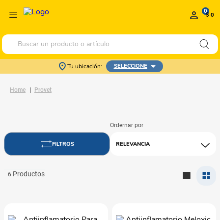
0
$ 0
Buscar un producto o artículo
Tu ubicación:
SELECCIONE
Provet
RELEVANCIA
6