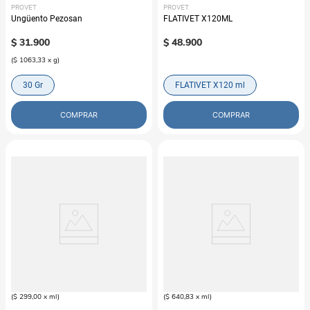
PROVET
PROVET
Ungüento Pezosan
FLATIVET X120ML
$
31
.
900
$
48
.
900
(
$ 1063,33
x
g
)
30 Gr
FLATIVET X120 ml
COMPRAR
COMPRAR
PROVET
PROVET
Suplemento Nutricional Hemavet
Solución Oftálmica Brillo Clean Eyes
B12 Oral
$
29
.
900
$
76
.
900
(
$ 299,00
x
ml
)
(
$ 640,83
x
ml
)