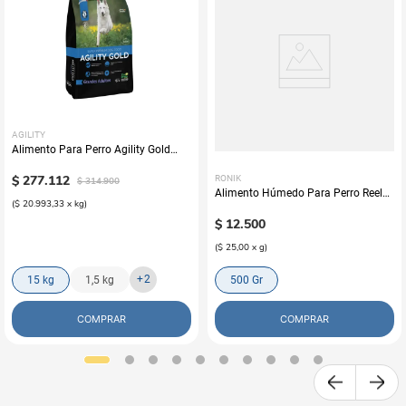
AGILITY
Alimento Para Perro Agility Gold
Grandes Adultos
$
277
.
112
RONIK
$
314
.
900
Alimento Húmedo Para Perro Reelds
(
$ 20.993,33
x
kg
)
Ronik Grain Free Sabor A Cordero
$
12
.
500
(
$ 25,00
x
g
)
+
2
15 kg
1,5 kg
500 Gr
COMPRAR
COMPRAR