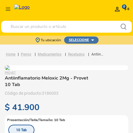
0
$ 0
Buscar un producto o artículo
Tu ubicación:
SELECCIONE
Perros
Medicamentos
Recetados
Antiinflamatorio Meloxic 2Mg
PROVET
Antiinflamatorio Meloxic 2Mg
- Provet
10 Tab
3186003
$
41
.
900
Presentación/Talla/Tamaño
:
10 Tab
10 Tab