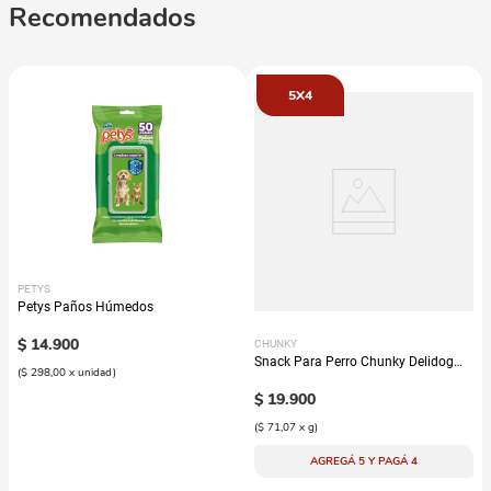
Recomendados
5X4
PETYS
Petys Paños Húmedos
$
14
.
900
CHUNKY
Snack Para Perro Chunky Delidog
(
$ 298,00
x
unidad
)
Mix
$
19
.
900
(
$ 71,07
x
g
)
AGREGÁ 5 Y PAGÁ 4