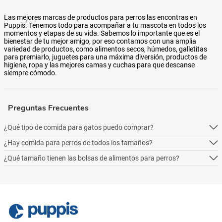
Las mejores marcas de productos para perros las encontras en
Puppis. Tenemos todo para acompañar a tu mascota en todos los
momentos y etapas de su vida. Sabemos lo importante que es el
bienestar de tu mejor amigo, por eso contamos con una amplia
variedad de productos, como alimentos secos, húmedos, galletitas
para premiarlo, juguetes para una máxima diversión, productos de
higiene, ropa y las mejores camas y cuchas para que descanse
siempre cómodo.
Preguntas Frecuentes
¿Qué tipo de comida para gatos puedo comprar?
¿Hay comida para perros de todos los tamaños?
Podés comprar online 5 tipos: alimento seco para perros, alimento
húmedo, alimento medicado, para necesidades especialesy alimentos
¿Qué tamaño tienen las bolsas de alimentos para perros?
Podés comprar online 5 tipos: alimento seco para perros, alimento
naturales.
húmedo, alimento medicado, para necesidades especialesy alimentos
Podés comprar online 5 tipos: alimento seco para perros, alimento
naturales.
húmedo, alimento medicado, para necesidades especialesy alimentos
naturales.