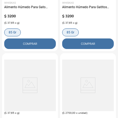
WHISKAS
WHISKAS
Alimento Húmedo Para Gato
Alimento Húmedo Para Gatitos
Whiskas Pouch Adulto Salmón
Whiskas Carne
$
3200
$
3200
(
$ 37,65
x
g
)
(
$ 37,65
x
g
)
85 Gr
85 Gr
COMPRAR
COMPRAR
WHISKAS
WHISKAS
Alimento Húmedo Para Gato
Alimento Húmedo Whiskas Para
Whiskas Pouch Adulto Carne
Gato Promo Pack
$
3200
$
18
.
900
(
$ 37,65
x
g
)
(
$ 2700,00
x
unidad
)