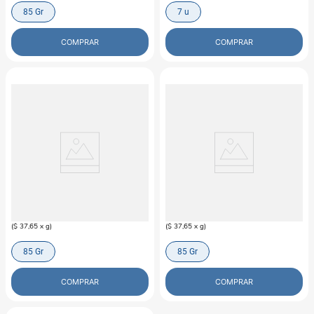
85 Gr
7 u
COMPRAR
COMPRAR
WHISKAS
WHISKAS
Alimento Húmedo Para Gato
Alimento Húmedo Para Gatitos
Whiskas Castrados Pescado
Whiskas Atún
$
3200
$
3200
(
$ 37,65
x
g
)
(
$ 37,65
x
g
)
85 Gr
85 Gr
COMPRAR
COMPRAR