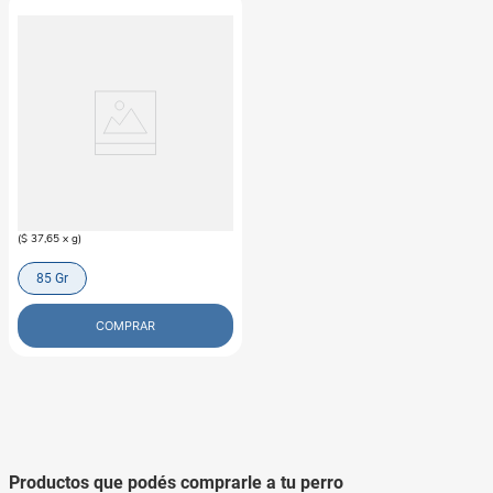
WHISKAS
Alimento Húmedo Para Gato
Whiskas Castrados Carne
$
3200
(
$ 37,65
x
g
)
85 Gr
COMPRAR
Productos que podés comprarle a tu perro