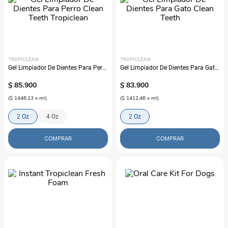
TROPICLEAN
TROPICLEAN
Gel Limpiador De Dientes Para Perro
Gel Limpiador De Dientes Para Gato
Clean Teeth Tropiclean
Clean Teeth
$
85
.
900
$
83
.
900
(
$ 1446,13
x
ml
)
(
$ 1412,46
x
ml
)
2 Oz
4 Oz
2 Oz
COMPRAR
COMPRAR