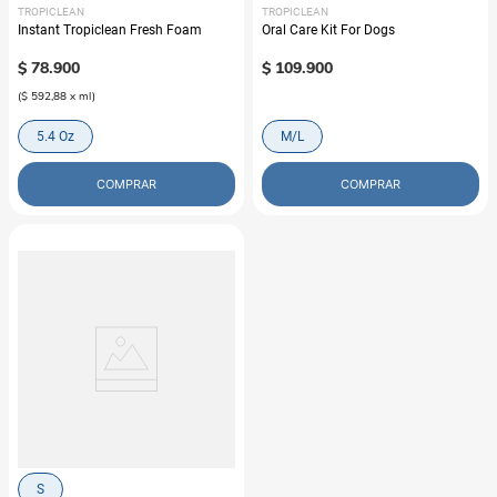
TROPICLEAN
TROPICLEAN
Instant Tropiclean Fresh Foam
Oral Care Kit For Dogs
$
78
.
900
$
109
.
900
(
$ 592,88
x
ml
)
5.4 Oz
M/L
COMPRAR
COMPRAR
TROPICLEAN
Kit Cuidado Oral Perros
$
109
.
900
S