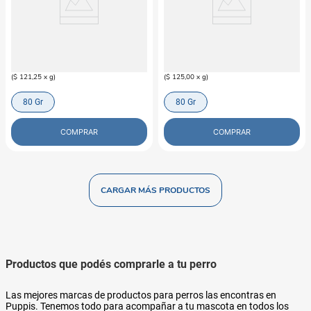
TIKI-CAT
TIKI-CAT
Alimento Húmedo Para Gato
Pollo-Pato Caldo de Pollo Para
Caballa y Sardinas Calamar Tiki Cat
Gato Tiki Cat
$
9700
$
10
.
000
(
$ 121,25
x
g
)
(
$ 125,00
x
g
)
80 Gr
80 Gr
COMPRAR
COMPRAR
Productos que podés comprarle a tu perro
Las mejores marcas de productos para perros las encontras en
Puppis. Tenemos todo para acompañar a tu mascota en todos los