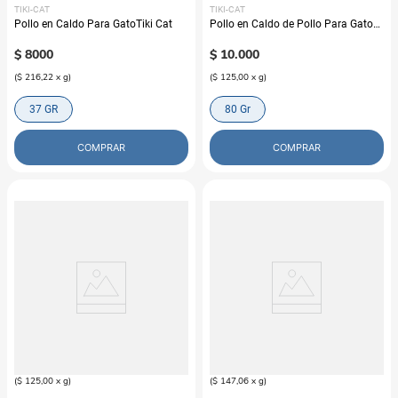
TIKI-CAT
TIKI-CAT
Pollo en Caldo Para GatoTiki Cat
Pollo en Caldo de Pollo Para Gato
Tiki Cat
$
8000
$
10
.
000
(
$ 216,22
x
g
)
(
$ 125,00
x
g
)
37 GR
80 Gr
COMPRAR
COMPRAR
TIKI-CAT
TIKI-CAT
Pollo-Pato en Caldo de Pollo Para
Alimento Húmedo Para Gato
Gato Tiki Cat
Salmon y Pollo en Caldo Tiki Cat
$
10
.
000
$
10
.
000
(
$ 125,00
x
g
)
(
$ 147,06
x
g
)