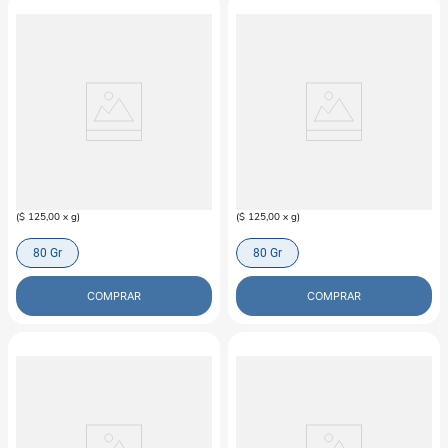
TIKI-CAT
TIKI-CAT
Pollo-Carne en Caldo Para Gato Tiki
Pollo-Huevo Codorniz Caldo Para
Cat
Gato Tiki Cat
$
10
.
000
$
10
.
000
(
$ 125,00
x
g
)
(
$ 125,00
x
g
)
80 Gr
80 Gr
COMPRAR
COMPRAR