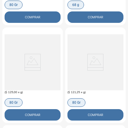
80 Gr
68 g
COMPRAR
COMPRAR
TIKI-CAT
TIKI-CAT
Pollo en Caldo de Pollo Para Gato
Atún-Cangrejo en Caldo Tiki Cat
Tiki Cat
$
10
.
000
$
9700
(
$ 125,00
x
g
)
(
$ 121,25
x
g
)
80 Gr
80 Gr
COMPRAR
COMPRAR