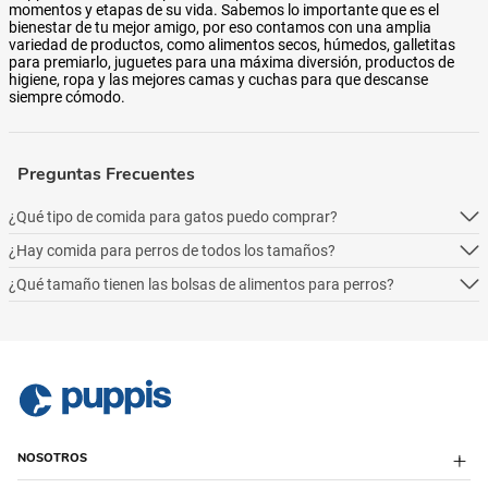
momentos y etapas de su vida. Sabemos lo importante que es el
bienestar de tu mejor amigo, por eso contamos con una amplia
variedad de productos, como alimentos secos, húmedos, galletitas
para premiarlo, juguetes para una máxima diversión, productos de
higiene, ropa y las mejores camas y cuchas para que descanse
siempre cómodo.
Preguntas Frecuentes
¿Qué tipo de comida para gatos puedo comprar?
¿Hay comida para perros de todos los tamaños?
Podés comprar online 5 tipos: alimento seco para perros, alimento
húmedo, alimento medicado, para necesidades especialesy alimentos
¿Qué tamaño tienen las bolsas de alimentos para perros?
Podés comprar online 5 tipos: alimento seco para perros, alimento
naturales.
húmedo, alimento medicado, para necesidades especialesy alimentos
Podés comprar online 5 tipos: alimento seco para perros, alimento
naturales.
húmedo, alimento medicado, para necesidades especialesy alimentos
naturales.
NOSOTROS