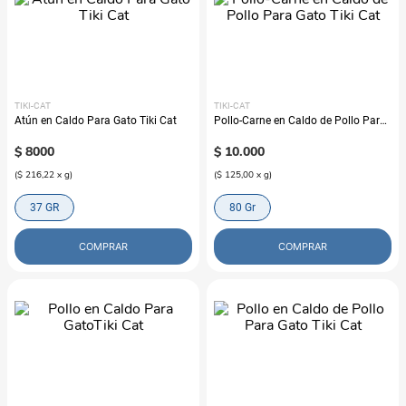
TIKI-CAT
TIKI-CAT
Atún en Caldo Para Gato Tiki Cat
Pollo-Carne en Caldo de Pollo Para
Gato Tiki Cat
$
8000
$
10
.
000
(
$ 216,22
x
g
)
(
$ 125,00
x
g
)
37 GR
80 Gr
COMPRAR
COMPRAR