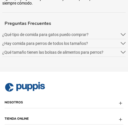
siempre cómodo.
Preguntas Frecuentes
¿Qué tipo de comida para gatos puedo comprar?
¿Hay comida para perros de todos los tamaños?
Podés comprar online 5 tipos: alimento seco para perros, alimento
húmedo, alimento medicado, para necesidades especialesy alimentos
¿Qué tamaño tienen las bolsas de alimentos para perros?
Podés comprar online 5 tipos: alimento seco para perros, alimento
naturales.
húmedo, alimento medicado, para necesidades especialesy alimentos
Podés comprar online 5 tipos: alimento seco para perros, alimento
naturales.
húmedo, alimento medicado, para necesidades especialesy alimentos
naturales.
NOSOTROS
Sobre Puppis
TIENDA ONLINE
Quiénes Somos
Sucursales