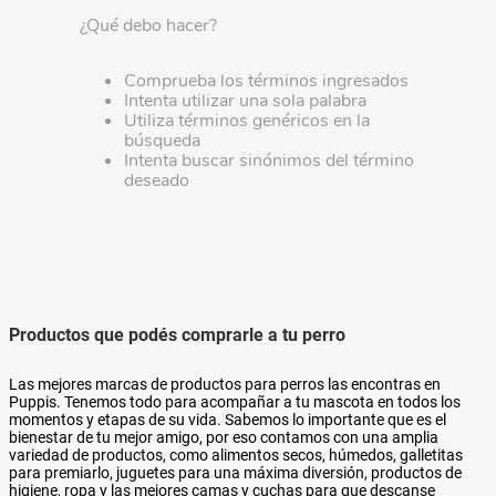
¿Qué debo hacer?
Comprueba los términos ingresados
Intenta utilizar una sola palabra
Utiliza términos genéricos en la
búsqueda
Intenta buscar sinónimos del término
deseado
Productos que podés comprarle a tu perro
Las mejores marcas de productos para perros las encontras en
Puppis. Tenemos todo para acompañar a tu mascota en todos los
momentos y etapas de su vida. Sabemos lo importante que es el
bienestar de tu mejor amigo, por eso contamos con una amplia
variedad de productos, como alimentos secos, húmedos, galletitas
para premiarlo, juguetes para una máxima diversión, productos de
higiene, ropa y las mejores camas y cuchas para que descanse