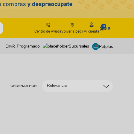
0
$ 0
Centro de Ayuda
Volver a pedir
Mi cuenta
Envío Programado
Sucursales
Petplus
tos
tos
antes
antes
Relevancia
ORDENAR POR:
os y suplementos
os y suplementos
irúrgicos
irúrgicos
s
isbees
s