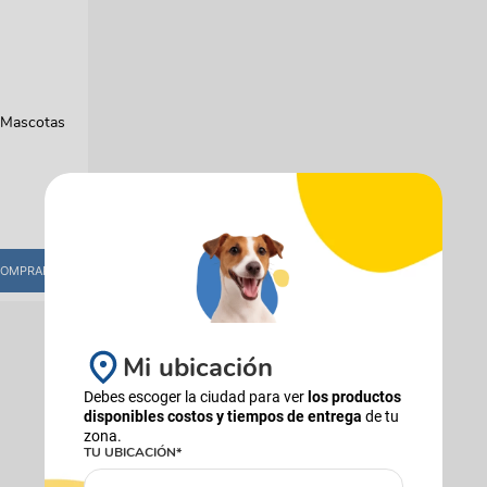
manchas
Lazos y so
Cuidados especiales
s
Otros
ios
a Mascotas
OMPRAR
Mi ubicación
Debes escoger la ciudad para ver
los productos
disponibles costos y tiempos de entrega
de tu
zona.
TU UBICACIÓN*