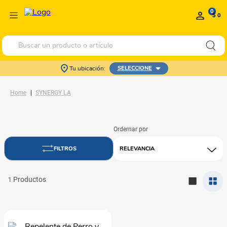
0
$ 0
Buscar un producto o artículo
Tu ubicación:
SELECCIONE
SYNERGY LA
RELEVANCIA
1