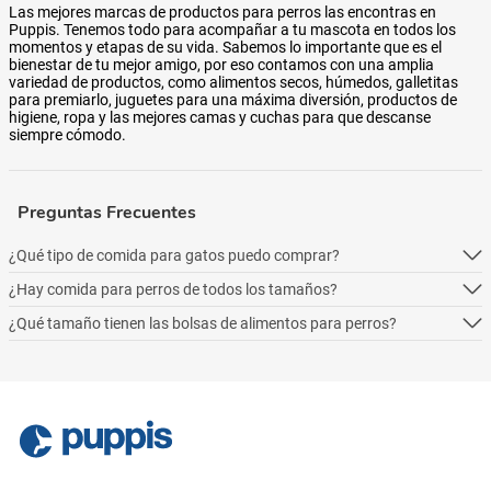
Las mejores marcas de productos para perros las encontras en
Puppis. Tenemos todo para acompañar a tu mascota en todos los
momentos y etapas de su vida. Sabemos lo importante que es el
bienestar de tu mejor amigo, por eso contamos con una amplia
variedad de productos, como alimentos secos, húmedos, galletitas
para premiarlo, juguetes para una máxima diversión, productos de
higiene, ropa y las mejores camas y cuchas para que descanse
siempre cómodo.
Preguntas Frecuentes
¿Qué tipo de comida para gatos puedo comprar?
¿Hay comida para perros de todos los tamaños?
Podés comprar online 5 tipos: alimento seco para perros, alimento
húmedo, alimento medicado, para necesidades especialesy alimentos
¿Qué tamaño tienen las bolsas de alimentos para perros?
Podés comprar online 5 tipos: alimento seco para perros, alimento
naturales.
húmedo, alimento medicado, para necesidades especialesy alimentos
Podés comprar online 5 tipos: alimento seco para perros, alimento
naturales.
húmedo, alimento medicado, para necesidades especialesy alimentos
naturales.