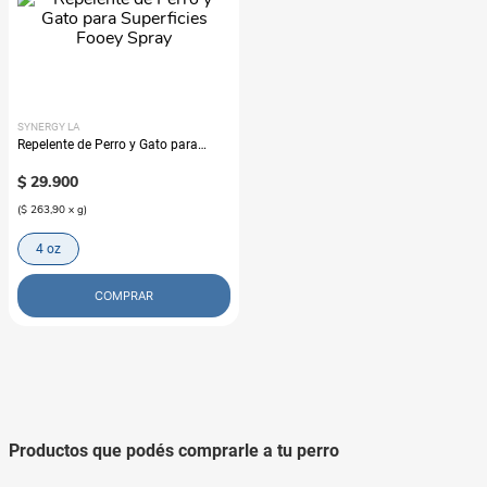
SYNERGY LA
Repelente de Perro y Gato para
Superficies Fooey Spray
$
29
.
900
(
$ 263,90
x
g
)
4 oz
COMPRAR
Productos que podés comprarle a tu perro