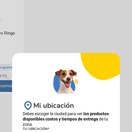
manchas
Lazos y so
Cuidados especiales
s
Otros
ios
ro Ringo
programado
+
1
2 Kg
OMPRAR
Mi ubicación
Debes escoger la ciudad para ver
los productos
disponibles costos y tiempos de entrega
de tu
zona.
TU UBICACIÓN*