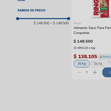
EDAD
Bolsos y guacales
Pelotas y cazadores
Coches y paseadore
Juguetes con catnip
Adulto
RANGOS DE PRECIO
Rascadores y gimnas
Otros
$ 148.500
–
$ 148.500
RINGO
Alimento Seco Para Per
Croquetas
$
148
.
500
(
$ 4950,00
x
kg
)
$ 138.105
Envío 
30 Kg
20 Kg
C