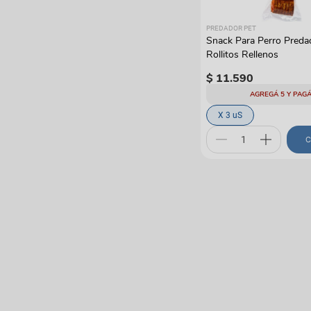
PREDADOR PET
Snack Para Perro Preda
Rollitos Rellenos
$
11
.
590
AGREGÁ 5 Y PAGÁ
X 3 uS
C