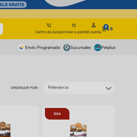
0
$ 0
Centro de Ayuda
Volver a pedir
Mi cuenta
Envío Programado
Sucursales
Petplus
tos
tos
antes
antes
Relevancia
ORDENAR POR:
os y suplementos
os y suplementos
irúrgicos
irúrgicos
s
5X4
isbees
s