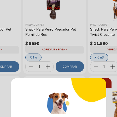
manchas
Lazos y so
Cuidados especiales
s
Otros
ios
PREDADOR PET
PREDADOR PET
dor Pet
Snack Para Perro Predador Pet
Snack Para Perr
Pernil de Res
Twist Crocante
$
9590
$
11
.
590
 4
AGREGÁ 5 Y PAGÁ 4
AGREGÁ
X 1 u
X 6 uS
OMPRAR
COMPRAR
5X4
5X4