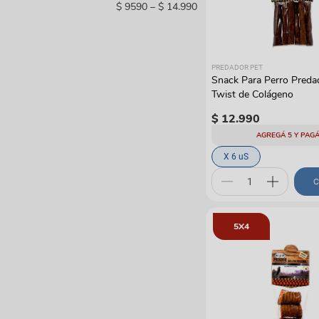
$ 9590
–
$ 14.990
Bolsos y guacales
Pelotas y cazadores
Coches y paseadore
Juguetes con catnip
Rascadores y gimnas
Otros
PREDADOR PET
Snack Para Perro Preda
Twist de Colágeno
$
12
.
990
AGREGÁ 5 Y PAGÁ
X 6 uS
C
5X4