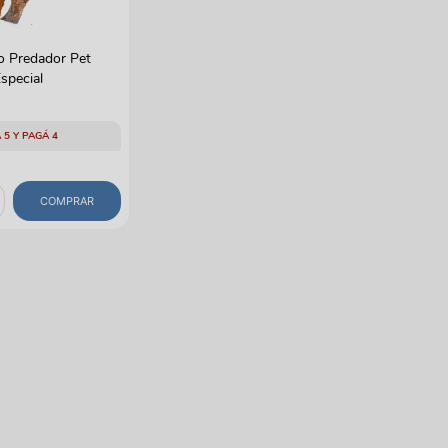
o Predador Pet
Especial
 5 Y PAGÁ 4
COMPRAR