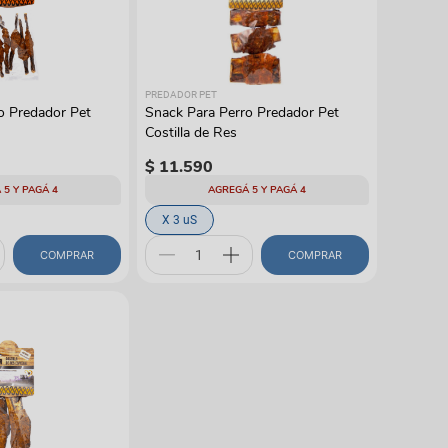
gas
PREDADOR PET
o Predador Pet
Snack Para Perro Predador Pet
Costilla de Res
$
11
.
590
 5 Y PAGÁ 4
AGREGÁ 5 Y PAGÁ 4
X 3 uS
COMPRAR
COMPRAR