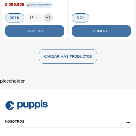
$ 295.926
Envío programado
+
1
30 Lb
15 Lb
3 Oz
COMPRAR
COMPRAR
placeholder
NOSOTROS