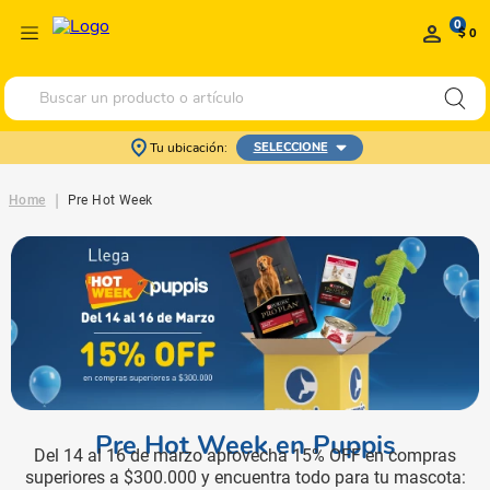
0
$ 0
Buscar un producto o artículo
Tu ubicación:
SELECCIONE
|
Home
Pre Hot Week
Pre Hot Week en Puppis
Del 14 al 16 de marzo aprovecha 15% OFF en compras
superiores a $300.000 y encuentra todo para tu mascota: