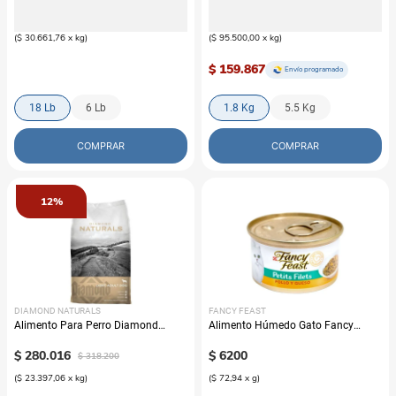
$
220
.
176
$
171
.
900
$
250
.
200
(
$ 30.661,76
x
kg
)
(
$ 95.500,00
x
kg
)
$ 159.867
Envío programado
18 Lb
6 Lb
1.8 Kg
5.5 Kg
COMPRAR
COMPRAR
12%
DIAMOND NATURALS
FANCY FEAST
Alimento Para Perro Diamond
Alimento Húmedo Gato Fancy
Naturals Light Adult
Feast Petits Filets Pollo Y Queso
$
280
.
016
$
6200
$
318
.
200
(
$ 23.397,06
x
kg
)
(
$ 72,94
x
g
)