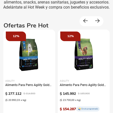
alimentos, snacks, arenas sanitarias, juguetes y accesorios.
Adelántate al Hot Week y compra con beneficios exclusivos.
Ofertas Pre Hot
12%
12%
AGILITY
AGILITY
Alimento Para Perro Agility Gold
Alimento Para Perro Agility Gold
Grandes Adultos
Pequeños Adultos
$
277
.
112
$
145
.
992
$
314
.
900
$
165
.
900
(
$ 20.993,33
x
kg
)
(
$ 23.700,00
x
kg
)
$ 154.287
Envío programado