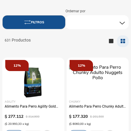
631
12%
12%
AGILITY
CHUNKY
Alimento Para Perro Agility Gold
Alimento Para Perro Chunky Adulto
Grandes Adultos
Nuggets Pollo
$
277
.
112
$
177
.
320
$
314
.
900
$
201
.
500
(
$ 20.993,33
x
kg
)
(
$ 8060,00
x
kg
)