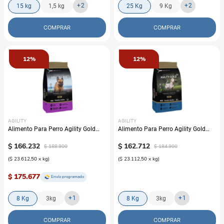
+
2
+
2
15 kg
1,5 kg
25 Kg
9 Kg
COMPRAR
COMPRAR
12%
12%
AGILITY
AGILITY
Alimento Para Perro Agility Gold
Alimento Para Perro Agility Gold
Pequeños Adultos Piel
Grandes Adultos Piel
$
166
.
232
$
162
.
712
$
188
.
900
$
184
.
900
(
$ 23.612,50
x
kg
)
(
$ 23.112,50
x
kg
)
$ 175.677
Envío programado
+
1
+
1
8 Kg
3kg
8 Kg
3kg
COMPRAR
COMPRAR