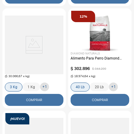
12%
BR
DIAMOND NATURALS
Alimento Para Gato BR Cat
Alimento Para Perro Diamond
Castrados
Naturals Lamb Meal & Rice Adult
$
90
.
200
$
302
.
896
$
344
.
200
(
$ 30.066,67
x
kg
)
(
$ 18.974,64
x
kg
)
+
1
+
1
3 Kg
1 Kg
40 Lb
20 Lb
COMPRAR
COMPRAR
¡NUEVO!