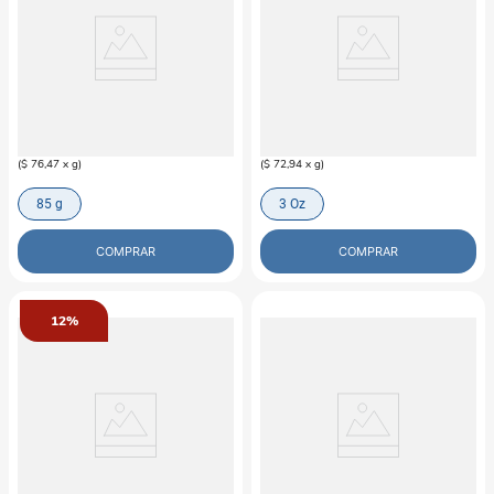
PRO PLAN
FANCY FEAST
Alimento húmedo para gato adulto
Alimento Húmedo Gatofancy Feast
Pro Plan sabor pollo
Mousse Pescado Y Camarón
$
6500
$
6200
(
$ 76,47
x
g
)
(
$ 72,94
x
g
)
85 g
3 Oz
COMPRAR
COMPRAR
12%
DIAMOND NATURALS
ORIJEN
Alimento Para Gato Diamond
Alimento Para Gato Orijen Original
Naturals Indoor Cat
Cat