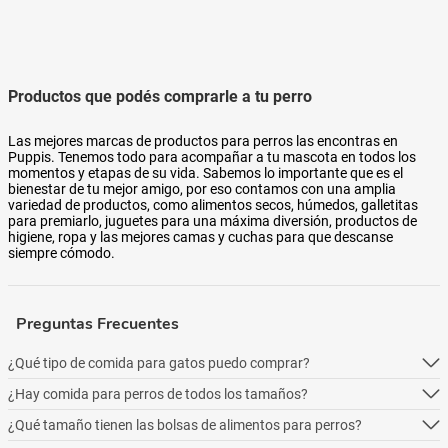
Productos que podés comprarle a tu perro
Las mejores marcas de productos para perros las encontras en
Puppis. Tenemos todo para acompañar a tu mascota en todos los
momentos y etapas de su vida. Sabemos lo importante que es el
bienestar de tu mejor amigo, por eso contamos con una amplia
variedad de productos, como alimentos secos, húmedos, galletitas
para premiarlo, juguetes para una máxima diversión, productos de
higiene, ropa y las mejores camas y cuchas para que descanse
siempre cómodo.
Preguntas Frecuentes
¿Qué tipo de comida para gatos puedo comprar?
¿Hay comida para perros de todos los tamaños?
Podés comprar online 5 tipos: alimento seco para perros, alimento
húmedo, alimento medicado, para necesidades especialesy alimentos
¿Qué tamaño tienen las bolsas de alimentos para perros?
Podés comprar online 5 tipos: alimento seco para perros, alimento
naturales.