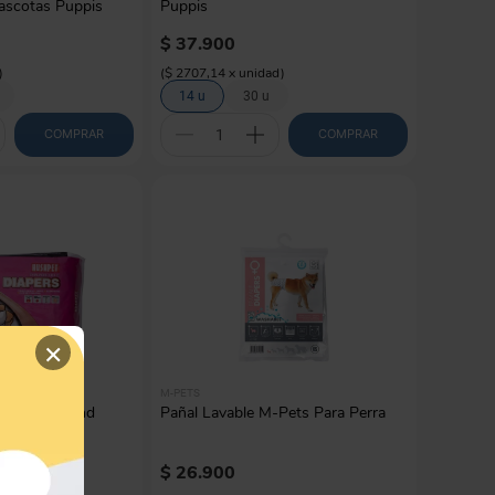
ascotas Puppis
Puppis
$
37
.
900
)
(
$ 2707,14
x
unidad
)
14 u
30 u
COMPRAR
COMPRAR
×
M-PETS
ables X12 Und
Pañal Lavable M-Pets Para Perra
$
26
.
900