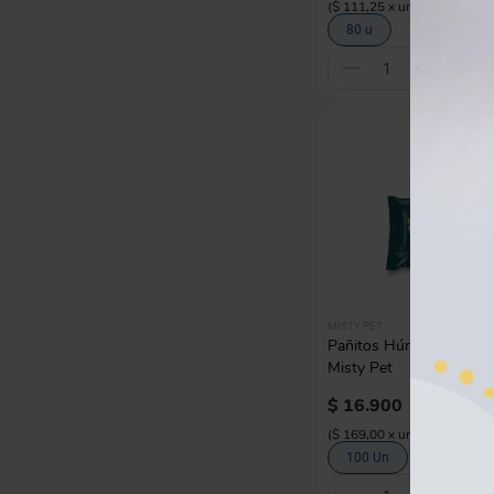
(
$ 111,25
x
unidad
)
80 u
C
MISTY PET
Pañitos Húmedos Para 
Misty Pet
$
16
.
900
(
$ 169,00
x
unidad
)
100 Un
50 Un