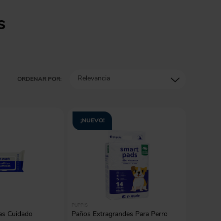
gas
s
Relevancia
ORDENAR POR:
¡NUEVO!
PUPPIS
as Cuidado
Paños Extragrandes Para Perro