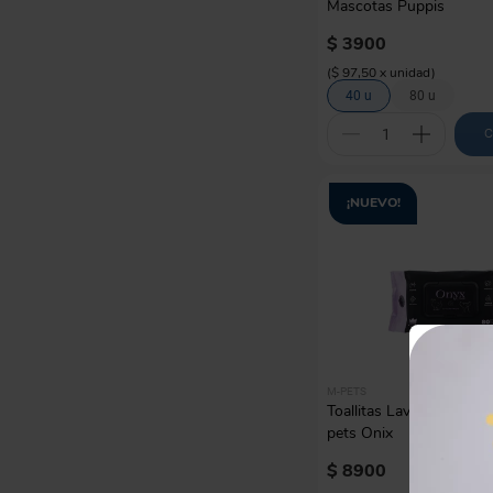
Mascotas Puppis
$
3900
(
$ 97,50
x
unidad
)
40 u
80 u
C
¡NUEVO!
M-PETS
Toallitas Lavanda para 
pets Onix
$
8900