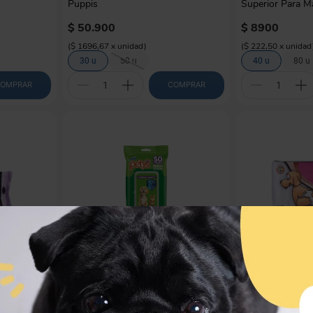
Puppis
Superior Para M
$
50
.
900
$
8900
(
$ 1696,67
x
unidad
)
(
$ 222,50
x
unidad
30 u
50 u
40 u
80 u
OMPRAR
COMPRAR
PETYS
HUSHPET
mascotas M-
Petys Paños Húmedos
Pañales Desech
$
14
.
900
$
25
.
900