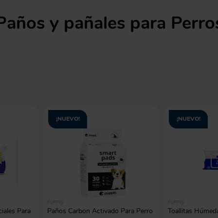
manchas
Lazos y so
Cuidados especiales
Paños y pañales para Perro
s
Otros
ios
¡NUEVO!
¡NUEVO!
PUPPIS
PUPPIS
iales Para
Paños Carbon Activado Para Perro
Toallitas Húmed