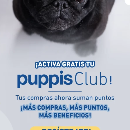
(
$ 298,00
x
unidad
)
(
$ 2158,33
x
unida
50 Un
80 Un
XS
S
OMPRAR
COMPRAR
Mi ubicación
Debes escoger la ciudad para ver
los productos
disponibles costos y tiempos de entrega
de tu
zona.
TU UBICACIÓN*
Seleccione
GUARDAR
M-PETS
PETYS
Mascotas
Pañal Lavable M-Pets Para Perro
Paños Húmedos
Los productos y las opciones de entrega
Clorhexidina
pueden variar según la ubicación que elijas.
$
13
.
900
$
12
.
900
(
$ 13.900,00
x
unidad
)
(
$ 322,50
x
unidad
XS
S
XL
40 Un