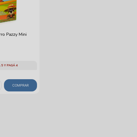
gas
rro Pazzy Mini
 5 Y PAGÁ 4
COMPRAR