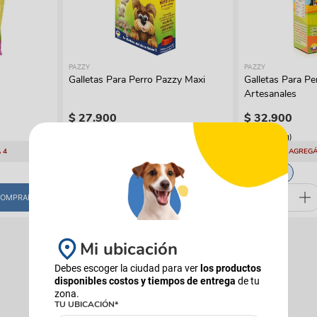
manchas
Lazos y so
Cuidados especiales
s
Otros
ios
PAZZY
PAZZY
Galletas Para Perro Pazzy Maxi
Galletas Para Pe
Artesanales
$
27
.
900
$
32
.
900
(
$ 55,80
x
g
)
(
$ 82,25
x
g
)
 4
AGREGÁ 5 Y PAGÁ 4
AGREGÁ
500 Gr
400 Gr
OMPRAR
COMPRAR
Mi ubicación
Debes escoger la ciudad para ver
los productos
disponibles costos y tiempos de entrega
de tu
zona.
TU UBICACIÓN*