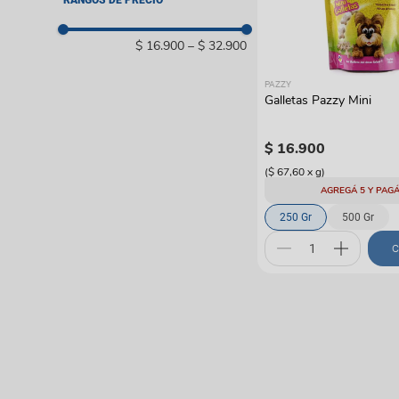
RANGOS DE PRECIO
Bolsos y guacales
Pelotas y cazadores
Coches y paseadore
Juguetes con catnip
$ 16.900
–
$ 32.900
Rascadores y gimnas
Otros
PAZZY
Galletas Pazzy Mini
$
16
.
900
(
$ 67,60
x
g
)
AGREGÁ 5 Y PAGÁ
250 Gr
500 Gr
C