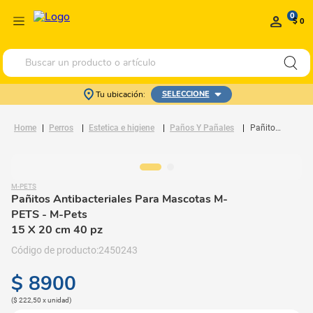
0
$ 0
Buscar un producto o artículo
Tu ubicación:
SELECCIONE
Perros
Estetica e higiene
Paños Y Pañales
Pañitos Antibacteriales Para Mascotas M-PETS
M-PETS
Pañitos Antibacteriales Para Mascotas M-
PETS
- M-Pets
15 X 20 cm 40 pz
2450243
$
8900
(
$ 222,50
x
unidad
)