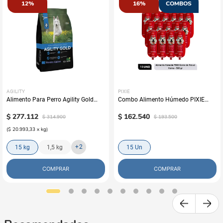
12%
16%
COMBOS
AGILITY
PIXIE
Alimento Para Perro Agility Gold
Combo Alimento Húmedo PIXIE
Grandes Adultos
Carne de Res al Horno x15
$
277
.
112
$
162
.
540
$
314
.
900
$
193
.
500
(
$ 20.993,33
x
kg
)
+
2
15 kg
1,5 kg
15 Un
COMPRAR
COMPRAR