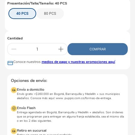
Presentación/Talla/Tamaño
:
40 PCS
40 PCS
80 PCS
Cantidad
COMPRAR
Conoce nuestros
medios de pago y nuestras promociones aquí
Opciones de envío:
Envío a domicilio
Envío gratis >$160.000 en Bogotá, Barranquilla y Medellín + sus municipios
aledaños. Conoce más aquí: www. puppis.com.co/formas-de-entrega.
Envío Flash
Entrega agendada en Bogotá, Barranquilla y Medellín + aledaños. Son órdenes
que se programan para entregar en alguna franja establecida, sea el mismo día
o en los 2 días siguientes.
Retiro en sucursal