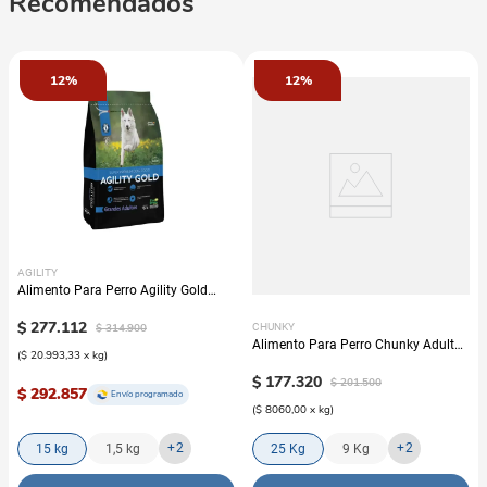
Recomendados
12%
12%
AGILITY
Alimento Para Perro Agility Gold
Grandes Adultos
$
277
.
112
$
314
.
900
CHUNKY
Alimento Para Perro Chunky Adulto
(
$ 20.993,33
x
kg
)
Nuggets Pollo
$
177
.
320
$
201
.
500
$ 292.857
Envío programado
(
$ 8060,00
x
kg
)
+
2
+
2
15 kg
1,5 kg
25 Kg
9 Kg