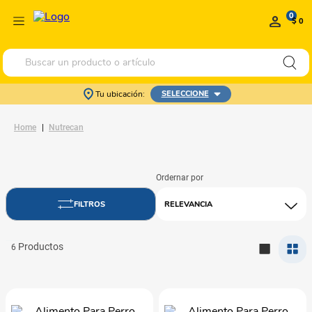
0
$ 0
Buscar un producto o artículo
Tu ubicación:
SELECCIONE
Nutrecan
RELEVANCIA
6