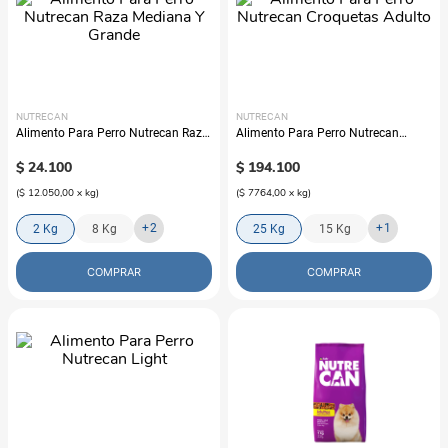
NUTRECAN
NUTRECAN
Alimento Para Perro Nutrecan Raza
Alimento Para Perro Nutrecan
Mediana Y Grande
Croquetas Adulto
$
24
.
100
$
194
.
100
(
$ 12.050,00
x
kg
)
(
$ 7764,00
x
kg
)
+
2
+
1
2 Kg
8 Kg
25 Kg
15 Kg
COMPRAR
COMPRAR