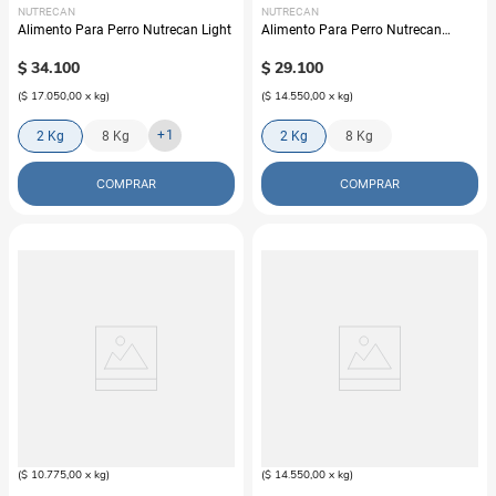
NUTRECAN
NUTRECAN
Alimento Para Perro Nutrecan Light
Alimento Para Perro Nutrecan
Razas Pequeñas
$
34
.
100
$
29
.
100
(
$ 17.050,00
x
kg
)
(
$ 14.550,00
x
kg
)
+
1
2 Kg
8 Kg
2 Kg
8 Kg
COMPRAR
COMPRAR
NUTRECAN
NUTRECAN
Alimento Para Perro Nutrecan
Alimento Seco Para Perro Nutrecan
Croquetas Cachorros
Cachorro Raza Pequeña
$
43
.
100
$
29
.
100
(
$ 10.775,00
x
kg
)
(
$ 14.550,00
x
kg
)