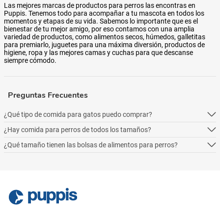
Las mejores marcas de productos para perros las encontras en
Puppis. Tenemos todo para acompañar a tu mascota en todos los
momentos y etapas de su vida. Sabemos lo importante que es el
bienestar de tu mejor amigo, por eso contamos con una amplia
variedad de productos, como alimentos secos, húmedos, galletitas
para premiarlo, juguetes para una máxima diversión, productos de
higiene, ropa y las mejores camas y cuchas para que descanse
siempre cómodo.
Preguntas Frecuentes
¿Qué tipo de comida para gatos puedo comprar?
¿Hay comida para perros de todos los tamaños?
Podés comprar online 5 tipos: alimento seco para perros, alimento
húmedo, alimento medicado, para necesidades especialesy alimentos
¿Qué tamaño tienen las bolsas de alimentos para perros?
Podés comprar online 5 tipos: alimento seco para perros, alimento
naturales.
húmedo, alimento medicado, para necesidades especialesy alimentos
Podés comprar online 5 tipos: alimento seco para perros, alimento
naturales.
húmedo, alimento medicado, para necesidades especialesy alimentos
naturales.