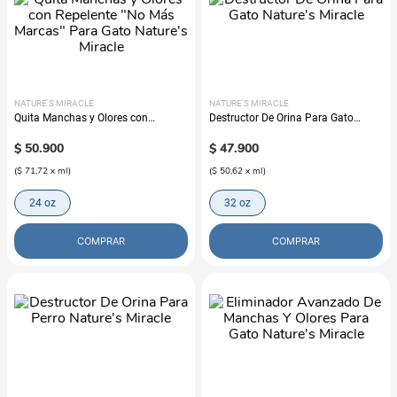
NATURE'S MIRACLE
NATURE'S MIRACLE
Quita Manchas y Olores con
Destructor De Orina Para Gato
Repelente "No Más Marcas" Para
Nature's Miracle
Gato Nature's Miracle
$
50
.
900
$
47
.
900
(
$ 71,72
x
ml
)
(
$ 50,62
x
ml
)
24 oz
32 oz
COMPRAR
COMPRAR