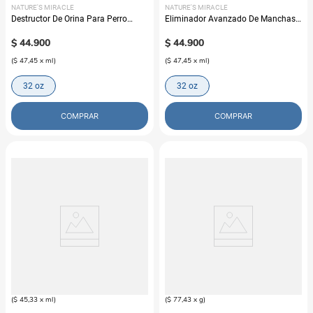
NATURE'S MIRACLE
NATURE'S MIRACLE
Destructor De Orina Para Perro
Eliminador Avanzado De Manchas
Nature's Miracle
Y Olores Para Gato Nature's Miracle
$
44
.
900
$
44
.
900
(
$ 47,45
x
ml
)
(
$ 47,45
x
ml
)
32 oz
32 oz
COMPRAR
COMPRAR
NATURE'S MIRACLE
NATURE'S MIRACLE
Eliminador Avanzado De Manchas
Destructor De Olores Para Caja De
Y Olores Para Perro Nature's Miracle
Arena Nature's Miracle
$
42
.
900
$
43
.
900
(
$ 45,33
x
ml
)
(
$ 77,43
x
g
)