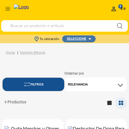
0
$ 0
Buscar un producto o artículo
Tu ubicación:
SELECCIONE
Nature's Miracle
RELEVANCIA
9