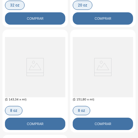
32 oz
20 oz
COMPRAR
COMPRAR
NATURE'S MIRACLE
NATURE'S MIRACLE
Entrenamiento Para Perro Nature's
Disuasivo Para Gato Nature's
Miracle
Miracle
$
33
.
900
$
35
.
900
(
$ 143,34
x
ml
)
(
$ 151,80
x
ml
)
8 oz
8 oz
COMPRAR
COMPRAR