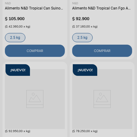
N&D
N&D
Alimento N&D Tropical Can Suino
Alimento N&D Tropical Can Fgo Adt
Pup Mini
Md/Mx
$
105
.
900
$
92
.
900
(
$ 42.360,00
x
kg
)
(
$ 37.160,00
x
kg
)
2.5 kg
2.5 kg
COMPRAR
COMPRAR
¡NUEVO!
¡NUEVO!
N&D
N&D
Alimento N&D Spirulina Can Tilapia
Alimento N&D White Can Merluza
Adt Mini
Adt Mini
$
185
.
900
$
156
.
500
(
$ 92.950,00
x
kg
)
(
$ 78.250,00
x
kg
)