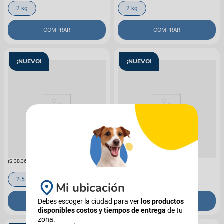
2 kg
2 kg
COMPRAR
COMPRAR
¡NUEVO!
¡NUEVO!
N&D
N&D
Alimento N&D Tropical Can Suino
Alimento N&D Tropical Can Suino
Adt Mini
Adt Md/Mx
$
95
.
900
$
95
.
900
(
$ 38.360,00
x
kg
)
(
$ 38.360,00
x
kg
)
2.5 kg
2.5 kg
Mi ubicación
COMPRAR
COMPRAR
Debes escoger la ciudad para ver
los productos
disponibles costos y tiempos de entrega
de tu
zona.