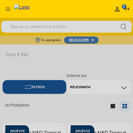
0
$ 0
Buscar un producto o artículo
Tu ubicación:
SELECCIONE
N&D
RELEVANCIA
28
¡NUEVO!
¡NUEVO!