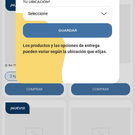
TU UBICACIÓN*
¡NUEVO!
¡NUEVO!
Seleccione
GUARDAR
N&D
N&D
Los productos y las opciones de entrega
Alimento N&D Spirulina Can Suino
Alimento N&D Spirulina Can Suino
pueden variar según la ubicación que elijas.
Pup Mini
Adt Mini
$
169
.
500
$
164
.
500
(
$ 84.750,00
x
kg
)
(
$ 82.250,00
x
kg
)
2 kg
2 kg
COMPRAR
COMPRAR
¡NUEVO!