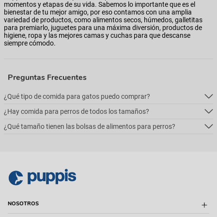
momentos y etapas de su vida. Sabemos lo importante que es el
bienestar de tu mejor amigo, por eso contamos con una amplia
variedad de productos, como alimentos secos, húmedos, galletitas
para premiarlo, juguetes para una máxima diversión, productos de
higiene, ropa y las mejores camas y cuchas para que descanse
siempre cómodo.
Preguntas Frecuentes
¿Qué tipo de comida para gatos puedo comprar?
¿Hay comida para perros de todos los tamaños?
Podés comprar online 5 tipos: alimento seco para perros, alimento
húmedo, alimento medicado, para necesidades especialesy alimentos
¿Qué tamaño tienen las bolsas de alimentos para perros?
Podés comprar online 5 tipos: alimento seco para perros, alimento
naturales.
húmedo, alimento medicado, para necesidades especialesy alimentos
Podés comprar online 5 tipos: alimento seco para perros, alimento
naturales.
húmedo, alimento medicado, para necesidades especialesy alimentos
naturales.
NOSOTROS