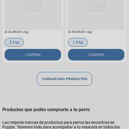
N&D
N&D
Alimento N&D Tropical Can Salm
Alimento Para Gato N&D Prime
Adt Md/Mx
Pollo Castrado
$
105
.
900
$
139
.
500
(
$ 42.360,00
x
kg
)
(
$ 93.000,00
x
kg
)
2.5 kg
1.5 Kg
COMPRAR
COMPRAR
Productos que podés comprarle a tu perro
Las mejores marcas de productos para perros las encontras en
Puppis. Tenemos todo para acompañar a tu mascota en todos los