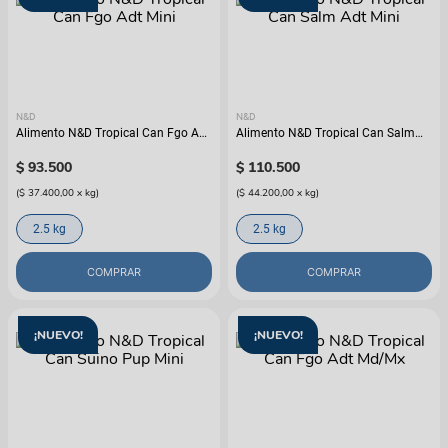
N&D
N&D
Alimento N&D Tropical Can Fgo Adt
Alimento N&D Tropical Can Salm
Mini
Adt Mini
$
93
.
500
$
110
.
500
(
$ 37.400,00
x
kg
)
(
$ 44.200,00
x
kg
)
2.5 kg
2.5 kg
COMPRAR
COMPRAR
¡NUEVO!
¡NUEVO!