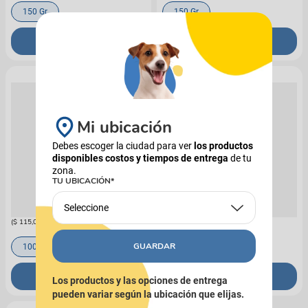
150 Gr
150 Gr
COMPRAR
COMPRAR
Mi ubicación
Debes escoger la ciudad para ver
los productos
disponibles costos y tiempos de entrega
de tu
zona.
MONGE
MONGE
TU UBICACIÓN*
Alimento Húmedo Para Perro
Alimento Para Gato Monge
Monge Fresh Pate With Duck
VetSolution Urinary/Struvite
$
11
.
500
$
11
.
500
Seleccione
(
$ 115,00
x
g
)
(
$ 115,00
x
g
)
GUARDAR
100 Gr
100 Gr
COMPRAR
COMPRAR
Los productos y las opciones de entrega
pueden variar según la ubicación que elijas.