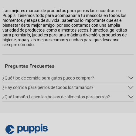
Las mejores marcas de productos para perros las encontras en
Puppis. Tenemos todo para acompañar a tu mascota en todos los
momentos y etapas de su vida. Sabemos lo importante que es el
bienestar de tu mejor amigo, por eso contamos con una amplia
variedad de productos, como alimentos secos, húmedos, galletitas
para premiarlo, juguetes para una máxima diversión, productos de
higiene, ropa y las mejores camas y cuchas para que descanse
siempre cómodo.
Preguntas Frecuentes
¿Qué tipo de comida para gatos puedo comprar?
¿Hay comida para perros de todos los tamaños?
Podés comprar online 5 tipos: alimento seco para perros, alimento
húmedo, alimento medicado, para necesidades especialesy alimentos
¿Qué tamaño tienen las bolsas de alimentos para perros?
Podés comprar online 5 tipos: alimento seco para perros, alimento
naturales.
húmedo, alimento medicado, para necesidades especialesy alimentos
Podés comprar online 5 tipos: alimento seco para perros, alimento
naturales.
húmedo, alimento medicado, para necesidades especialesy alimentos
naturales.