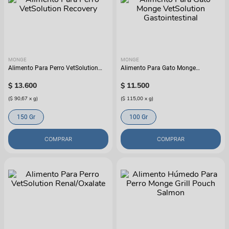
MONGE
MONGE
Alimento Para Perro VetSolution
Alimento Para Gato Monge
Recovery
VetSolution Gastointestinal
$
13
.
600
$
11
.
500
(
$ 90,67
x
g
)
(
$ 115,00
x
g
)
150 Gr
100 Gr
COMPRAR
COMPRAR