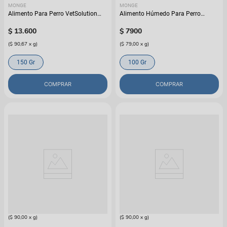
MONGE
MONGE
Alimento Para Perro VetSolution
Alimento Húmedo Para Perro
Renal/Oxalate
Monge Grill Pouch Salmon
$
13
.
600
$
7900
(
$ 90,67
x
g
)
(
$ 79,00
x
g
)
150 Gr
100 Gr
COMPRAR
COMPRAR
MONGE
MONGE
Alimento Para Perro VetSolution
Alimento Para Perro VetSolution
Gastrointestinal
Dermatosis
$
13
.
500
$
13
.
500
(
$ 90,00
x
g
)
(
$ 90,00
x
g
)