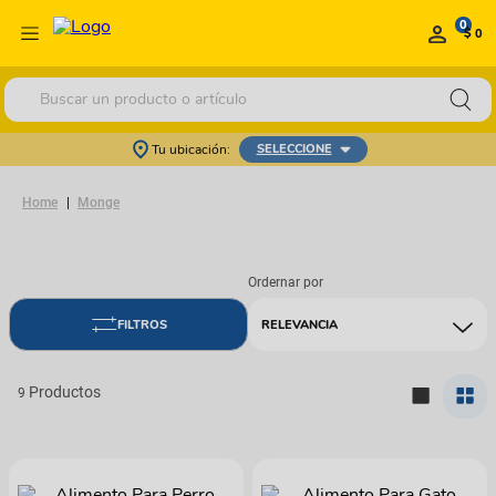
0
$ 0
Buscar un producto o artículo
Tu ubicación:
SELECCIONE
Monge
RELEVANCIA
9