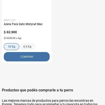
MISTY CAT
Arena Para Gato Mistycat Max
$
62
.
900
(
$ 6290,00
x
kg
)
10 Kg
4.5 Kg
COMPRAR
Productos que podés comprarle a tu perro
Las mejores marcas de productos para perros las encontras en
Puppis. Tenemos todo para acompañar a tu mascota en todos los