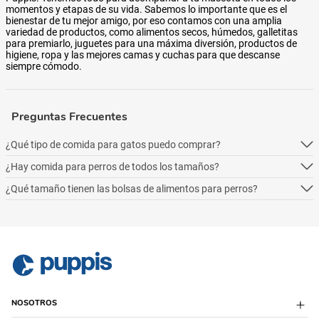
momentos y etapas de su vida. Sabemos lo importante que es el
bienestar de tu mejor amigo, por eso contamos con una amplia
variedad de productos, como alimentos secos, húmedos, galletitas
para premiarlo, juguetes para una máxima diversión, productos de
higiene, ropa y las mejores camas y cuchas para que descanse
siempre cómodo.
Preguntas Frecuentes
¿Qué tipo de comida para gatos puedo comprar?
¿Hay comida para perros de todos los tamaños?
Podés comprar online 5 tipos: alimento seco para perros, alimento
húmedo, alimento medicado, para necesidades especialesy alimentos
¿Qué tamaño tienen las bolsas de alimentos para perros?
Podés comprar online 5 tipos: alimento seco para perros, alimento
naturales.
húmedo, alimento medicado, para necesidades especialesy alimentos
Podés comprar online 5 tipos: alimento seco para perros, alimento
naturales.
húmedo, alimento medicado, para necesidades especialesy alimentos
naturales.
NOSOTROS