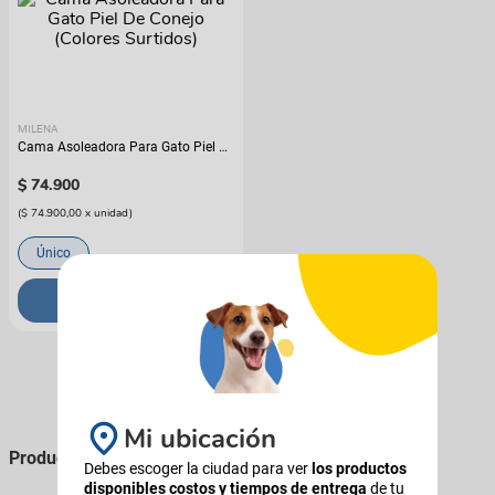
MILENA
Cama Asoleadora Para Gato Piel De
Conejo (Colores Surtidos)
$
74
.
900
(
$ 74.900,00
x
unidad
)
Único
COMPRAR
Mi ubicación
Productos que podés comprarle a tu perro
Debes escoger la ciudad para ver
los productos
disponibles costos y tiempos de entrega
de tu