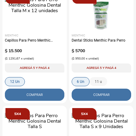
MENTHIC
MENTHIC
Cepillos Para Perro Menthic
Dental Sticks Menthic Para Perro
Golosina Dental Talla M x 12
unidades
$
15
.
500
$
5700
(
$ 1291,67
x
unidad
)
(
$ 950,00
x
unidad
)
AGREGÁ 5 Y PAGÁ 4
AGREGÁ 5 Y PAGÁ 4
12 Un
6 Un
11 u
COMPRAR
COMPRAR
5X4
5X4