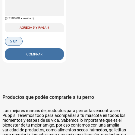
Cepillos Para Perro Menthic
Golosina Dental Talla L x 5 unidades
$
15
.
500
(
$ 3100,00
x
unidad
)
AGREGÁ 5 Y PAGÁ 4
5 Un
COMPRAR
Productos que podés comprarle a tu perro
Las mejores marcas de productos para perros las encontras en
Puppis. Tenemos todo para acompañar a tu mascota en todos los
momentos y etapas de su vida. Sabemos lo importante que es el
bienestar de tu mejor amigo, por eso contamos con una amplia
variedad de productos, como alimentos secos, húmedos, galletitas
para premiarlo, juguetes para una máxima diversión, productos de