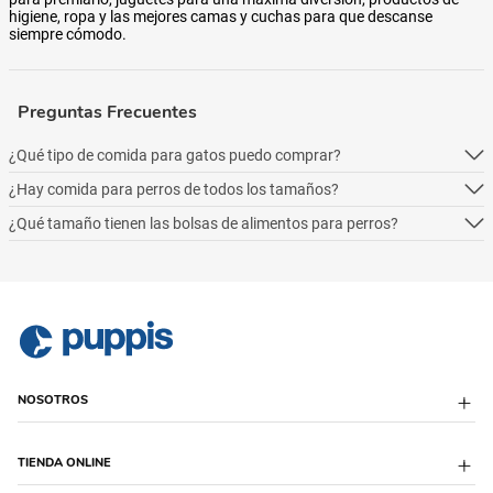
higiene, ropa y las mejores camas y cuchas para que descanse
siempre cómodo.
Preguntas Frecuentes
¿Qué tipo de comida para gatos puedo comprar?
¿Hay comida para perros de todos los tamaños?
Podés comprar online 5 tipos: alimento seco para perros, alimento
húmedo, alimento medicado, para necesidades especialesy alimentos
¿Qué tamaño tienen las bolsas de alimentos para perros?
Podés comprar online 5 tipos: alimento seco para perros, alimento
naturales.
húmedo, alimento medicado, para necesidades especialesy alimentos
Podés comprar online 5 tipos: alimento seco para perros, alimento
naturales.
húmedo, alimento medicado, para necesidades especialesy alimentos
naturales.
NOSOTROS
Sobre Puppis
TIENDA ONLINE
Quiénes Somos
Sucursales