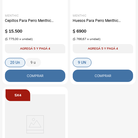
MENTHIC
MENTHIC
Cepillos Para Perro Menthic
Huesos Para Perro Menthic
Golosina Dental Talla S
Golosina Dental Talla S x 9
$
15
.
500
Unidades
$
6900
(
$ 775,00
x
unidad
)
(
$ 766,67
x
unidad
)
AGREGÁ 5 Y PAGÁ 4
AGREGÁ 5 Y PAGÁ 4
20 Un
9 u
9 UN
COMPRAR
COMPRAR
5X4
MENTHIC