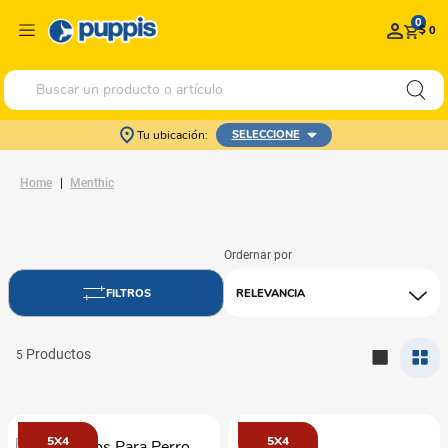
0
$ 0
Buscar un producto o artículo
Tu ubicación:
SELECCIONE
Menthic
RELEVANCIA
5
5X4
5X4