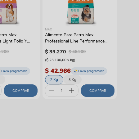
gas
MAX
erro Max
Alimento Para Perro Max
e Light Pollo Y
Professional Line Performance
Razas Pequeñas Pollo Y Arroz
$
39
.
270
5
.
200
$
46
.
200
(
$ 23.100,00
x
kg
)
$ 42.966
Envío programado
Envío programado
2 Kg
8 Kg
COMPRAR
COMPRAR