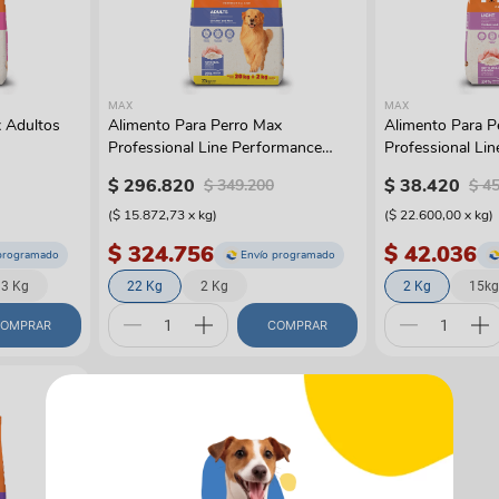
manchas
Lazos y so
Cuidados especiales
s
Otros
ios
MAX
MAX
 Adultos
Alimento Para Perro Max
Alimento Para P
Professional Line Performance
Professional Lin
Adultos Pollo Y Arroz
Arroz
$
296
.
820
$
38
.
420
$
349
.
200
$
4
(
$ 15.872,73
x
kg
)
(
$ 22.600,00
x
kg
)
$ 324.756
$ 42.036
programado
Envío programado
3 Kg
22 Kg
2 Kg
2 Kg
15kg
OMPRAR
COMPRAR