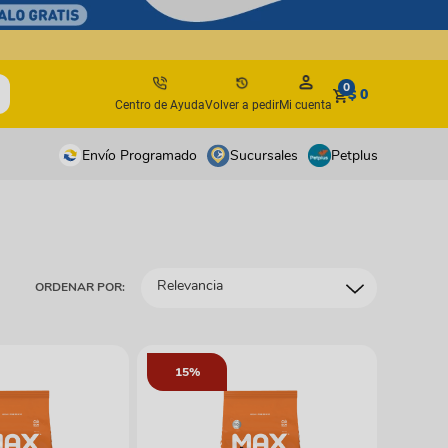
0
$ 0
Centro de Ayuda
Volver a pedir
Mi cuenta
Envío Programado
Sucursales
Petplus
tos
tos
antes
antes
Relevancia
ORDENAR POR:
os y suplementos
os y suplementos
irúrgicos
irúrgicos
s
15%
isbees
s