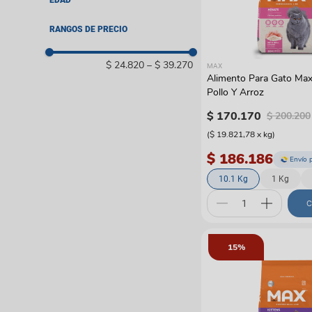
EDAD
Bolsos y guacales
Pelotas y cazadores
Coches y paseadore
Juguetes con catnip
Cachorro
RANGOS DE PRECIO
Adulto
Rascadores y gimnas
Otros
$ 24.820
–
$ 39.270
MAX
Alimento Para Gato Max
Pollo Y Arroz
$
170
.
170
$
200
.
200
(
$ 19.821,78
x
kg
)
$ 186.186
Envío 
10.1 Kg
1 Kg
C
15%