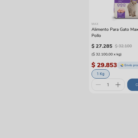
MAX
Alimento Para Gato Max
Pollo
$
27
.
285
$
32
.
100
(
$ 32.100,00
x
kg
)
$ 29.853
Envío pr
1 Kg
C