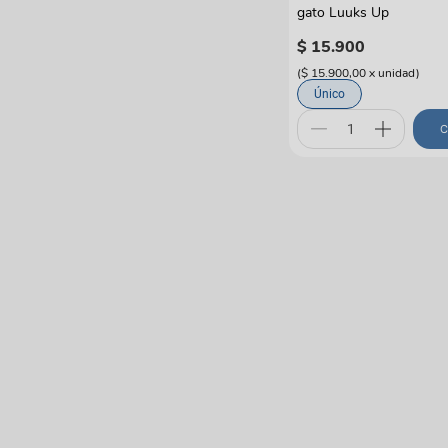
gato Luuks Up
$
15
.
900
(
$ 15.900,00
x
unidad
)
Único
C