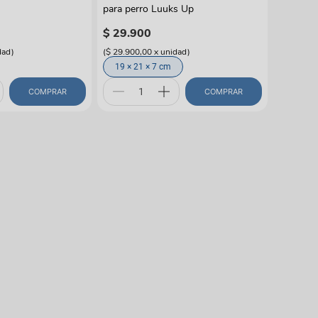
para perro Luuks Up
$
29
.
900
dad
)
(
$ 29.900,00
x
unidad
)
19 × 21 × 7 cm
COMPRAR
COMPRAR