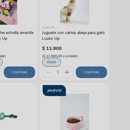
gas
LUUKS UP
e estrella amarilla
Juguete con catnip abeja para gato
s Up
Luuks Up
$
11
.
900
dad
)
(
$ 11.900,00
x
unidad
)
Único
COMPRAR
COMPRAR
¡NUEVO!