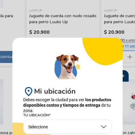
LUUKS UP
LUUKS UP
ula para
Juguete de cuerda con nudo rosado
Juguete de cuer
para perro Luuks Up
para perro Luuk
$
20
.
900
$
20
.
900
(
$ 20.900,00
x
unidad
)
(
$ 20.900,00
x
uni
40 × 11 × 11 cm
40 × 11 × 11 cm
OMPRAR
COMPRAR
¡NUEVO!
¡NUEVO!
Mi ubicación
Debes escoger la ciudad para ver
los productos
disponibles costos y tiempos de entrega
de tu
zona.
TU UBICACIÓN*
Seleccione
LUUKS UP
LUUKS UP
posa para
Juguete tipo aro dona para perro
Juguete con catn