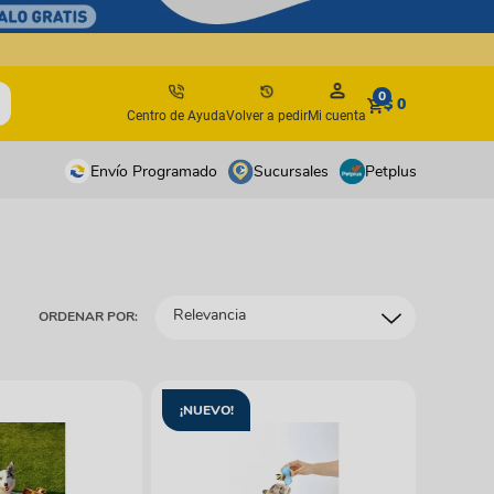
0
$ 0
Centro de Ayuda
Volver a pedir
Mi cuenta
Envío Programado
Sucursales
Petplus
tos
tos
antes
antes
Relevancia
ORDENAR POR:
os y suplementos
os y suplementos
irúrgicos
irúrgicos
s
¡NUEVO!
isbees
s