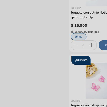
LUUKS UP
Juguete con catnip libél
gato Luuks Up
$
15
.
900
(
$ 15.900,00
x
unidad
)
Único
C
¡NUEVO!
LUUKS UP
Juguete con catnip mari