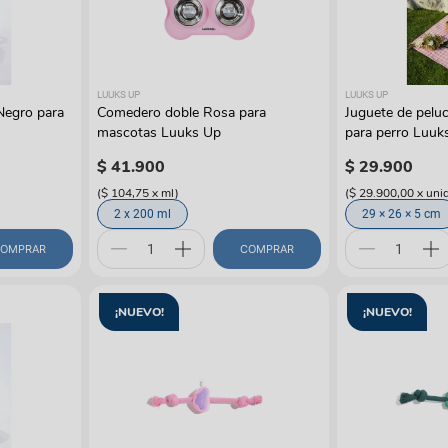
manchas
Lazos y so
Cuidados especiales
s
Otros
ios
LUUKS UP
LUUKS UP
Negro para
Comedero doble Rosa para
Juguete de peluch
mascotas Luuks Up
para perro Luuk
$
41
.
900
$
29
.
900
(
$ 104,75
x
ml
)
(
$ 29.900,00
x
uni
2 x 200 ml
29 × 26 × 5 cm
OMPRAR
COMPRAR
¡NUEVO!
¡NUEVO!