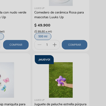
LUUKS UP
da con nudo verde
Comedero de cerámica Rosa para
s Up
mascotas Luuks Up
$
49
.
900
dad
)
(
$ 99,80
x
ml
)
500 ml
COMPRAR
COMPRAR
¡NUEVO!
LUUKS UP
ip mariquita para
Juguete de peluche estrella púrpura