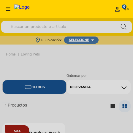
0
$ 0
Buscar un producto o artículo
Tu ubicación:
SELECCIONE
Loving Pets
RELEVANCIA
1
5X4