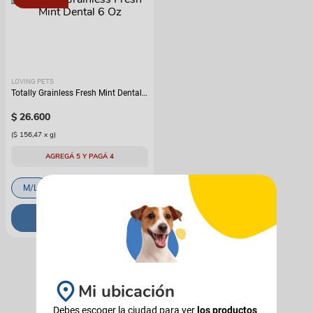
LOVING PETS
Totally Grainless Fresh Mint Dental
6 Oz
$
26
.
600
(
$ 156,47
x
g
)
AGREGÁ 5 Y PAGÁ 4
M/L
S
COMPRAR
Mi ubicación
Debes escoger la ciudad para ver
los productos