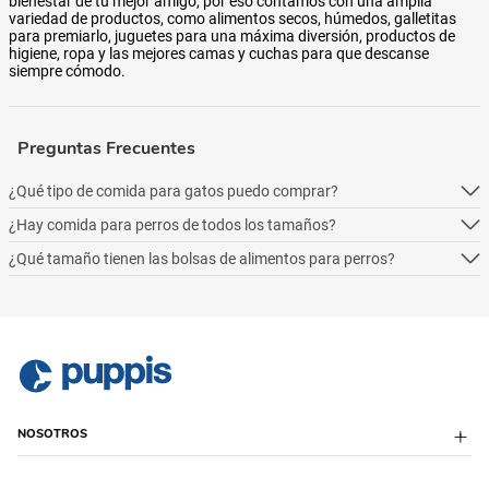
bienestar de tu mejor amigo, por eso contamos con una amplia
variedad de productos, como alimentos secos, húmedos, galletitas
para premiarlo, juguetes para una máxima diversión, productos de
higiene, ropa y las mejores camas y cuchas para que descanse
siempre cómodo.
Preguntas Frecuentes
¿Qué tipo de comida para gatos puedo comprar?
¿Hay comida para perros de todos los tamaños?
Podés comprar online 5 tipos: alimento seco para perros, alimento
húmedo, alimento medicado, para necesidades especialesy alimentos
¿Qué tamaño tienen las bolsas de alimentos para perros?
Podés comprar online 5 tipos: alimento seco para perros, alimento
naturales.
húmedo, alimento medicado, para necesidades especialesy alimentos
Podés comprar online 5 tipos: alimento seco para perros, alimento
naturales.
húmedo, alimento medicado, para necesidades especialesy alimentos
naturales.
NOSOTROS
Sobre Puppis