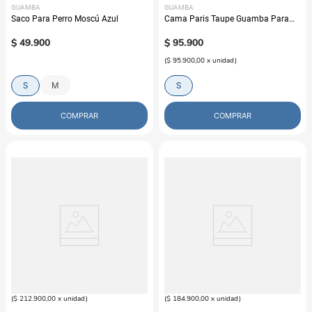
GUAMBA
GUAMBA
Saco Para Perro Moscú Azul
Cama Paris Taupe Guamba Para
Gato
$
49
.
900
$
95
.
900
(
$ 95.900,00
x
unidad
)
S
M
S
COMPRAR
COMPRAR
GUAMBA
GUAMBA
Cama Fresh Taupe Guamba Para
Cama Para Mascotas Guamba
Perro
Paris Taupe
$
212
.
900
$
184
.
900
(
$ 212.900,00
x
unidad
)
(
$ 184.900,00
x
unidad
)