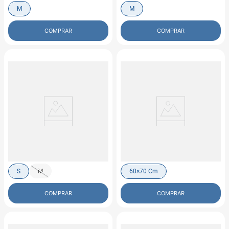
M
M
COMPRAR
COMPRAR
GUAMBA
GUAMBA
Saco Para Perro Moscú Rosa
Cama Para Mascotas Guamba
Paris Rosa
$
49
.
900
$
184
.
900
S
M
60×70 Cm
COMPRAR
COMPRAR