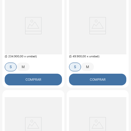
GUAMBA
GUAMBA
Combo Cama Pecky Gris Guamba
Saco Para Perro Moscú Gris
Para Perro
$
234
.
900
$
49
.
900
(
$ 234.900,00
x
unidad
)
(
$ 49.900,00
x
unidad
)
S
M
S
M
COMPRAR
COMPRAR