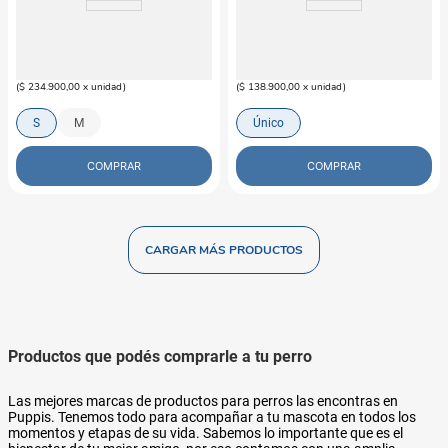
GUAMBA
GUAMBA
Combo Cama Pecky Beige Guamba
Protector De Sofa 3 Puestos
Para Perro
Guamba Gris-Azul
$
234
.
900
$
138
.
900
(
$ 234.900,00
x
unidad
)
(
$ 138.900,00
x
unidad
)
S
M
Único
COMPRAR
COMPRAR
Productos que podés comprarle a tu perro
Las mejores marcas de productos para perros las encontras en
Puppis. Tenemos todo para acompañar a tu mascota en todos los
momentos y etapas de su vida. Sabemos lo importante que es el