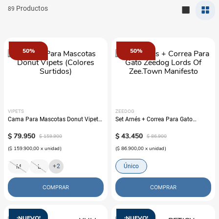
89
50%
50%
VIPETS
ZEEDOG
Cama Para Mascotas Donut Vipets
Set Arnés + Correa Para Gato
(Colores Surtidos)
Zeedog Lords Of Zee.Town
$
79
.
950
Manifesto
$
43
.
450
$
159
.
900
$
86
.
900
(
$ 159.900,00
x
unidad
)
(
$ 86.900,00
x
unidad
)
+
2
Único
M
L
COMPRAR
COMPRAR
¡NUEVO!
¡NUEVO!