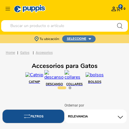
0
$ 0
Buscar un producto o artículo
Tu ubicación:
SELECCIONE
Gatos
Accesorios
Accesorios para Gatos
CATNIP
BOLSOS
DESCANSO
COLLARES
RELEVANCIA