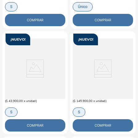
S
Único
COMPRAR
COMPRAR
¡NUEVO!
¡NUEVO!
M-PETS
PUPPIS
Arnés/Correa Graffi Gato M-pets
Cama Moisés Plush Beige Gato
Urban
Puppis
$
43
.
900
$
145
.
900
(
$ 43.900,00
x
unidad
)
(
$ 145.900,00
x
unidad
)
S
S
COMPRAR
COMPRAR