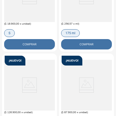
M-PETS
M-PETS
Comedero PETJOY en acero para
M-Joy Bowl Paws Blanco Gato M-
gato M-pets
pets
$
18
.
900
$
44
.
900
(
$ 18.900,00
x
unidad
)
(
$ 256,57
x
ml
)
S
175 ml
COMPRAR
COMPRAR
¡NUEVO!
¡NUEVO!
PUPPIS
ZEEDOG
Casa Tri Beige Gato Puppis
Kits paseo Para Gato Zeecat Set
Arnés + Correa Travis
$
126
.
900
$
87
.
900
(
$ 126.900,00
x
unidad
)
(
$ 87.900,00
x
unidad
)