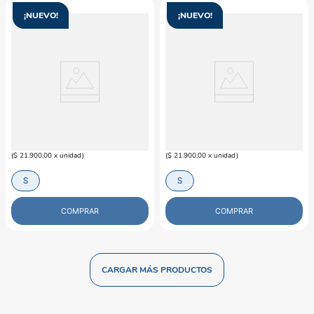
¡NUEVO!
¡NUEVO!
M-PETS
M-PETS
Collar DNA Gato M-petsUrban
Collar Graffiti Gato M-pets Urban
$
21
.
900
$
21
.
900
(
$ 21.900,00
x
unidad
)
(
$ 21.900,00
x
unidad
)
S
S
COMPRAR
COMPRAR