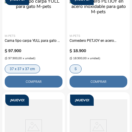
M-PETS
M-PETS
Cama tipo carpa YULL para gato M-
Comedero PETJOY en acero
pets
inoxidable para gato M-pets
$
97
.
900
$
18
.
900
(
$ 97.900,00
x
unidad
)
(
$ 18.900,00
x
unidad
)
37 x 37 x 37 cm
S
COMPRAR
COMPRAR
¡NUEVO!
¡NUEVO!