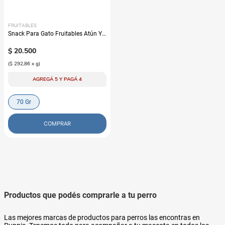
FRUITABLES
Snack Para Gato Fruitables Atún Y
Calabaza
$
20
.
500
(
$ 292,86
x
g
)
AGREGÁ 5 Y PAGÁ 4
70 Gr
COMPRAR
Productos que podés comprarle a tu perro
Las mejores marcas de productos para perros las encontras en