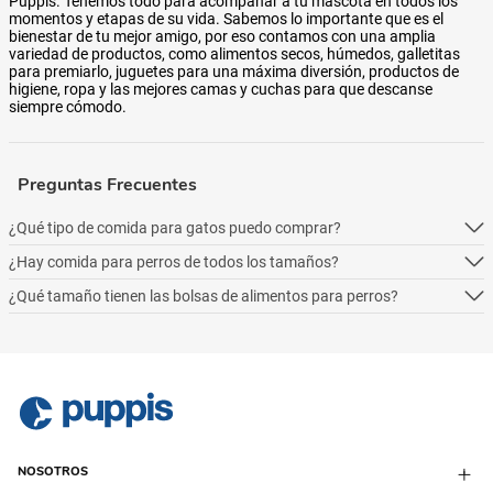
Puppis. Tenemos todo para acompañar a tu mascota en todos los
momentos y etapas de su vida. Sabemos lo importante que es el
bienestar de tu mejor amigo, por eso contamos con una amplia
variedad de productos, como alimentos secos, húmedos, galletitas
para premiarlo, juguetes para una máxima diversión, productos de
higiene, ropa y las mejores camas y cuchas para que descanse
siempre cómodo.
Preguntas Frecuentes
¿Qué tipo de comida para gatos puedo comprar?
¿Hay comida para perros de todos los tamaños?
Podés comprar online 5 tipos: alimento seco para perros, alimento
húmedo, alimento medicado, para necesidades especialesy alimentos
¿Qué tamaño tienen las bolsas de alimentos para perros?
Podés comprar online 5 tipos: alimento seco para perros, alimento
naturales.
húmedo, alimento medicado, para necesidades especialesy alimentos
Podés comprar online 5 tipos: alimento seco para perros, alimento
naturales.
húmedo, alimento medicado, para necesidades especialesy alimentos
naturales.
NOSOTROS