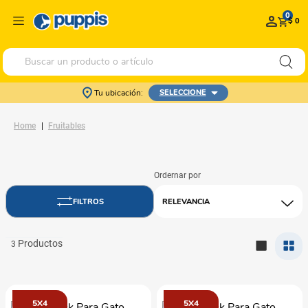
0
$ 0
Buscar un producto o artículo
Tu ubicación:
SELECCIONE
Fruitables
RELEVANCIA
3
5X4
5X4