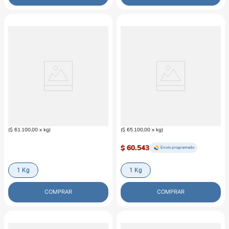
FÓRMULA NATURAL
FÓRMULA NATURAL
Alimento Seco Fórmula Natural
Alimento Seco Fórmula Natural
Para Gato Adulto Castrado Carne
Para Gato Adulto Pollo
$
61
.
100
$
65
.
100
(
$ 61.100,00
x
kg
)
(
$ 65.100,00
x
kg
)
$ 60.543
Envío programado
1 Kg
1 Kg
COMPRAR
COMPRAR