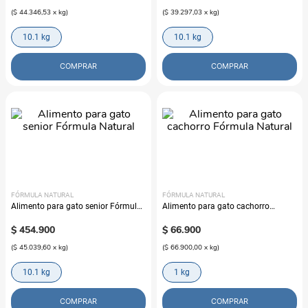
(
$ 44.346,53
x
kg
)
(
$ 39.297,03
x
kg
)
10.1 kg
10.1 kg
COMPRAR
COMPRAR
FÓRMULA NATURAL
FÓRMULA NATURAL
Alimento para gato senior Fórmula
Alimento para gato cachorro
Natural
Fórmula Natural
$
454
.
900
$
66
.
900
(
$ 45.039,60
x
kg
)
(
$ 66.900,00
x
kg
)
10.1 kg
1 kg
COMPRAR
COMPRAR