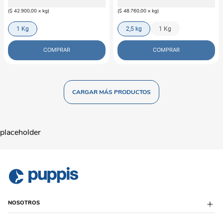
(
$ 42.900,00
x
kg
)
(
$ 48.760,00
x
kg
)
1 Kg
2,5 kg
1 Kg
COMPRAR
COMPRAR
placeholder
NOSOTROS