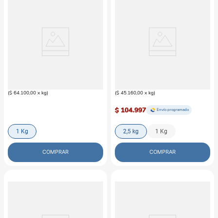
FÓRMULA NATURAL
FÓRMULA NATURAL
Alimento Seco Fórmula Natural
Alimento Seco Para Perro Fórmula
Para Gato Senior
Natural Adulto Min-Peq Pollo
$
64
.
100
$
112
.
900
(
$ 64.100,00
x
kg
)
(
$ 45.160,00
x
kg
)
$ 104.997
Envío programado
1 Kg
2,5 kg
1 Kg
COMPRAR
COMPRAR