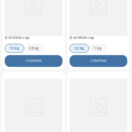
FÓRMULA NATURAL
FÓRMULA NATURAL
Alimento Seco Fórmula Natural
Alimento Seco Fórmula Natural
Para Perro Senior Md-Gr Pollo
Para Perro Senior Mini-Peq Pollo
$
399
.
900
$
111
.
900
(
$ 33.325,00
x
kg
)
(
$ 44.760,00
x
kg
)
12 Kg
2,5 kg
2,5 kg
1 Kg
COMPRAR
COMPRAR
FÓRMULA NATURAL
FÓRMULA NATURAL
Alimento Seco Para Perro Fórmula
Alimento Seco Para Perro Cachorro
Natural Adulto Mediano Pollo
Fórmula Natural Min-Peq Pollo
$
42
.
900
$
121
.
900