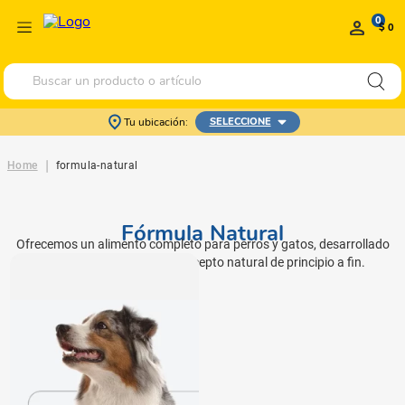
0
$ 0
Buscar un producto o artículo
Tu ubicación:
SELECCIONE
|
Home
formula-natural
Fórmula Natural
Ofrecemos un alimento completo para perros y gatos, desarrollado
por veterinarios con un concepto natural de principio a fin.