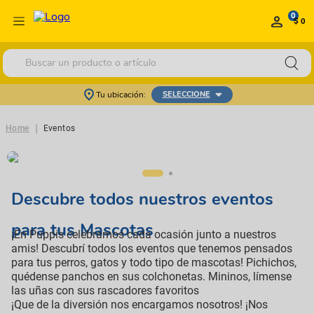
0
$ 0
Buscar un producto o artículo
Tu ubicación:
SELECCIONE
|
Home
Eventos
Descubre todos nuestros eventos
para tus Mascotas
¡En Puppis celebramos cada ocasión junto a nuestros
amis! Descubrí todos los eventos que tenemos pensados
para tus perros, gatos y todo tipo de mascotas! Pichichos,
quédense panchos en sus colchonetas. Mininos, límense
las uñas con sus rascadores favoritos
¡Que de la diversión nos encargamos nosotros! ¡Nos