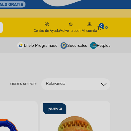
0
$ 0
Centro de Ayuda
Volver a pedir
Mi cuenta
Envío Programado
Sucursales
Petplus
tos
tos
antes
antes
Relevancia
ORDENAR POR:
os y suplementos
os y suplementos
irúrgicos
irúrgicos
s
¡NUEVO!
isbees
s