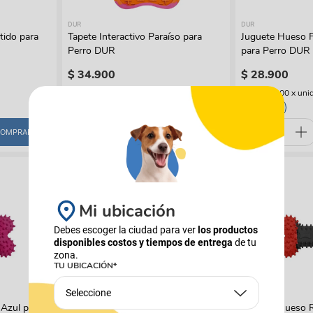
DUR
DUR
tido para
Tapete Interactivo Paraíso para
Juguete Hueso 
Perro DUR
para Perro DUR
$
34
.
900
$
28
.
900
(
$ 34.900,00
x
unidad
)
(
$ 28.900,00
x
uni
Único
Único
OMPRAR
COMPRAR
Mi ubicación
Debes escoger la ciudad para ver
los productos
disponibles costos y tiempos de entrega
de tu
zona.
TU UBICACIÓN*
Seleccione
DUR
DUR
 Azul para
Juguete Pelota Roja y Blanca para
Juguete Hueso R