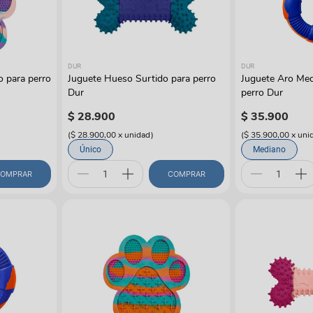
manchas
Lazos y so
Cuidados especiales
s
Otros
ios
DUR
DUR
o para perro
Juguete Hueso Surtido para perro
Juguete Aro Med
Dur
perro Dur
$
28
.
900
$
35
.
900
(
$ 28.900,00
x
unidad
)
(
$ 35.900,00
x
uni
Único
Mediano
OMPRAR
COMPRAR