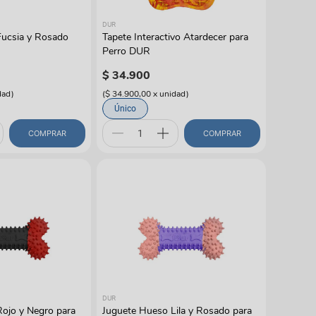
DUR
Fucsia y Rosado
Tapete Interactivo Atardecer para
Perro DUR
$
34
.
900
dad
)
(
$ 34.900,00
x
unidad
)
Único
COMPRAR
COMPRAR
DUR
ojo y Negro para
Juguete Hueso Lila y Rosado para