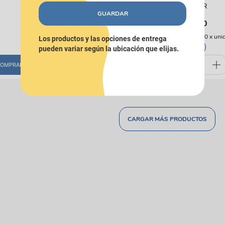
Perro DUR
Perro DUR
GUARDAR
$
26
.
900
$
28
.
900
(
$ 26.900,00
x
unidad
)
(
$ 28.900,00
x
uni
Los productos y las opciones de entrega
Único
Único
pueden variar según la ubicación que elijas.
OMPRAR
COMPRAR