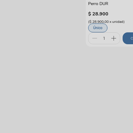
Perro DUR
$
28
.
900
(
$ 28.900,00
x
unidad
)
Único
C