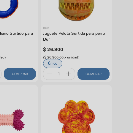
gas
DUR
iano Surtido para
Juguete Pelota Surtida para perro
Dur
$
26
.
900
dad
)
(
$ 26.900,00
x
unidad
)
Único
COMPRAR
COMPRAR