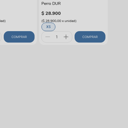
Perro DUR
$
28
.
900
dad
)
(
$ 28.900,00
x
unidad
)
XS
COMPRAR
COMPRAR