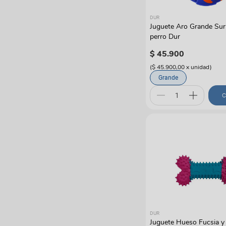
DUR
Juguete Aro Grande Sur
perro Dur
$
45
.
900
(
$ 45.900,00
x
unidad
)
Grande
C
DUR
Juguete Hueso Fucsia y