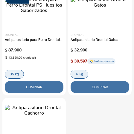
DRONTAL
DRONTAL
Antiparasitario para Perro Drontal
Antiparasitario Drontal Gatos
PS Huesitos Saborizados
$
87
.
900
$
32
.
900
(
$ 43.950,00
x
unidad
)
$ 30.597
Envío programado
35 kg
4 Kg
COMPRAR
COMPRAR