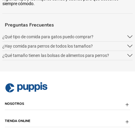
siempre cómodo.
Preguntas Frecuentes
¿Qué tipo de comida para gatos puedo comprar?
¿Hay comida para perros de todos los tamaños?
Podés comprar online 5 tipos: alimento seco para perros, alimento
húmedo, alimento medicado, para necesidades especialesy alimentos
¿Qué tamaño tienen las bolsas de alimentos para perros?
Podés comprar online 5 tipos: alimento seco para perros, alimento
naturales.
húmedo, alimento medicado, para necesidades especialesy alimentos
Podés comprar online 5 tipos: alimento seco para perros, alimento
naturales.
húmedo, alimento medicado, para necesidades especialesy alimentos
naturales.
NOSOTROS
Sobre Puppis
TIENDA ONLINE
Quiénes Somos
Sucursales
Puppis Club