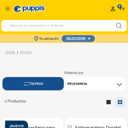
0
$ 0
Buscar un producto o artículo
Tu ubicación:
SELECCIONE
Drontal
RELEVANCIA
3
¡NUEVO!