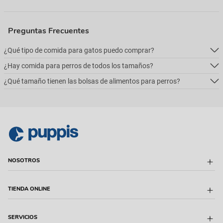
Preguntas Frecuentes
¿Qué tipo de comida para gatos puedo comprar?
¿Hay comida para perros de todos los tamaños?
Podés comprar online 5 tipos: alimento seco para perros, alimento
húmedo, alimento medicado, para necesidades especialesy alimentos
¿Qué tamaño tienen las bolsas de alimentos para perros?
Podés comprar online 5 tipos: alimento seco para perros, alimento
naturales.
húmedo, alimento medicado, para necesidades especialesy alimentos
Podés comprar online 5 tipos: alimento seco para perros, alimento
naturales.
húmedo, alimento medicado, para necesidades especialesy alimentos
naturales.
NOSOTROS
Sobre Puppis
TIENDA ONLINE
Quiénes Somos
Sucursales
Puppis Club
Envío Programado
SERVICIOS
Puppis Argentina
Formas de entrega