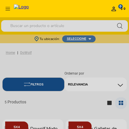
0
$ 0
Buscar un producto o artículo
Tu ubicación:
SELECCIONE
DoWolf
RELEVANCIA
5
5X4
5X4