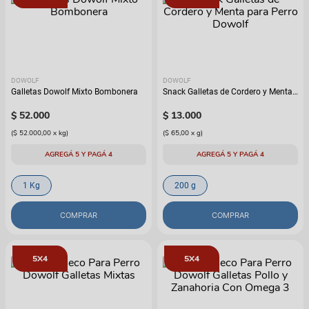
DOWOLF
DOWOLF
Galletas Dowolf Mixto Bombonera
Snack Galletas de Cordero y Menta
para Perro Dowolf
$
52
.
000
$
13
.
000
(
$ 52.000,00
x
kg
)
(
$ 65,00
x
g
)
AGREGÁ 5 Y PAGÁ 4
AGREGÁ 5 Y PAGÁ 4
1 Kg
200 g
COMPRAR
COMPRAR
5X4
5X4