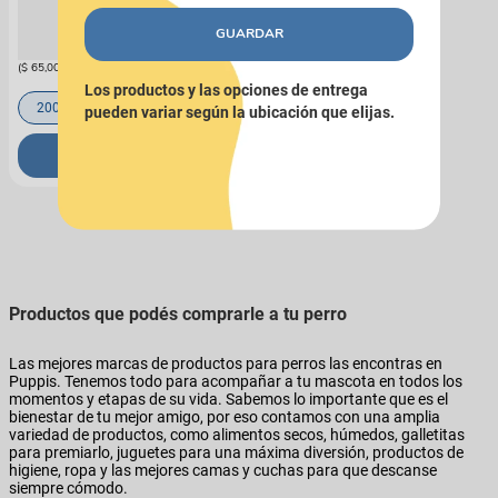
Galletas sabor yogur griego para
perro Dowolf
GUARDAR
$
13
.
000
(
$ 65,00
x
g
)
Los productos y las opciones de entrega
200 g
pueden variar según la ubicación que elijas.
COMPRAR
Productos que podés comprarle a tu perro
Las mejores marcas de productos para perros las encontras en
Puppis. Tenemos todo para acompañar a tu mascota en todos los
momentos y etapas de su vida. Sabemos lo importante que es el
bienestar de tu mejor amigo, por eso contamos con una amplia
variedad de productos, como alimentos secos, húmedos, galletitas
para premiarlo, juguetes para una máxima diversión, productos de
higiene, ropa y las mejores camas y cuchas para que descanse
siempre cómodo.